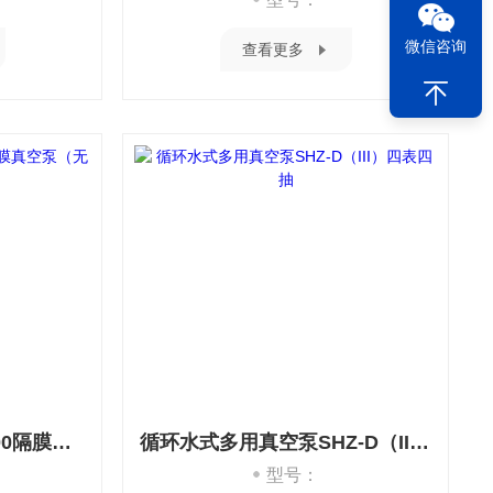
微信咨询
查看更多
予华仪器YH-500/YH-700隔膜真空泵（无油）
循环水式多用真空泵SHZ-D（III）四表四抽
型号：