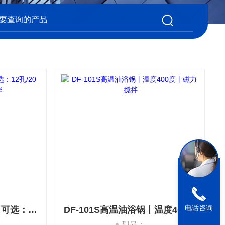
电话咨询
KQ-B防腐气流烘干器（可选：12孔/20孔/30孔）巩义予华
DF-101S高温油浴锅丨温度400度丨磁力搅拌
型号：