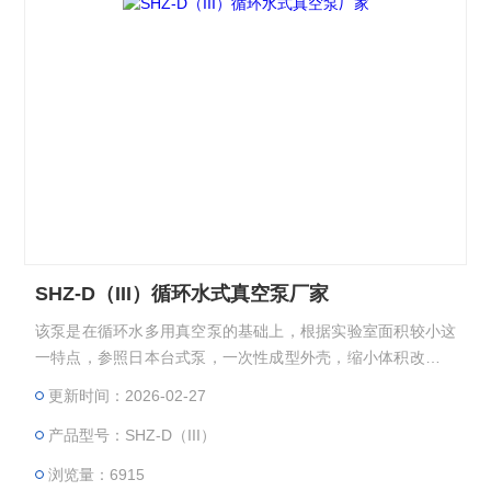
SHZ-D（III）循环水式真空泵厂家
该泵是在循环水多用真空泵的基础上，根据实验室面积较小这
一特点，参照日本台式泵，一次性成型外壳，缩小体积改进而
成，具有体积小，重量轻，外型美观等特点，双表、双头抽气,
更新时间：2026-02-27
四表四抽头，双面相同的多用真空泵，即便于教师直观演示，
产品型号：SHZ-D（III）
学生亦可在任意一面开机、关机。：
浏览量：6915