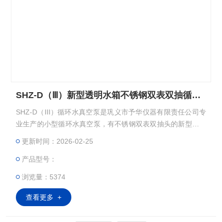
SHZ-D（Ⅲ）新型透明水箱不锈钢双表双抽循环水真空泵
SHZ-D（III）循环水真空泵是巩义市予华仪器有限责任公司专
业生产的小型循环水真空泵，有不锈钢双表双抽头的新型循环
水真空泵，有新型透明水箱不锈钢双表双抽头环水真空泵，还
更新时间：2026-02-25
有台式不锈钢四表四抽头循环水式多用真空泵，真空泵是根据
产品型号：
实验室面积小，由巩义市予华仪器有限责任公司自行设计的一
种新型台式循环水式真空泵，其功能及用途与B型泵相同，主
浏览量：5374
机采用不锈钢材质。
查看更多 +