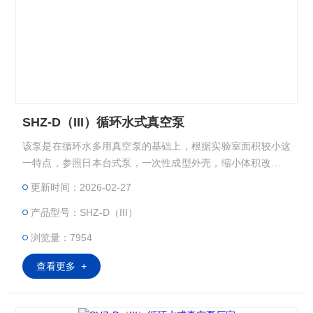
SHZ-D（III）循环水式真空泵
该泵是在循环水多用真空泵的基础上，根据实验室面积较小这
一特点，参照日本台式泵，一次性成型外壳，缩小体积改进而
成，具有体积小，重量轻，外型美观等特点，双表、双头抽气,
更新时间：2026-02-27
四表四抽头，双面相同的多用真空泵，即便于教师直观演示，
产品型号：SHZ-D（III）
学生亦可在任意一面开机、关机。：
浏览量：7954
查看更多 +