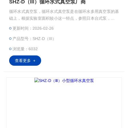
SHZ-D（III）循环水式真空泵厂商
循环水式真空泵，循环水式真空泵是在循环水多用真空泵的基
础上，根据实验室面积较小这一特点，参照日本台式泵，一次
性成型外壳，缩小体积改进而成，具有体积小，重量轻，外型
更新时间：2026-02-26
美观等特点，双表、双头抽气,四表四抽头，双面相同的多用真
产品型号：SHZ-D（III）
空泵，即便于教师直观演示，学生亦可在任意一面开机、关
机。：
浏览量：6032
查看更多 +