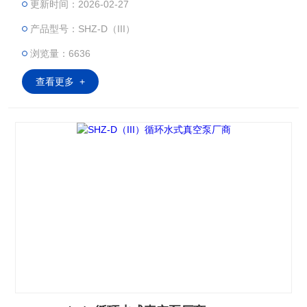
更新时间：2026-02-27
四表四抽头，双面相同的多用真空泵，即便于教师直观演示，
产品型号：SHZ-D（III）
学生亦可在任意一面开机、关机。：
浏览量：6636
查看更多 +