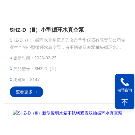
SHZ-D（Ⅲ）小型循环水真空泵
SHZ-D（III）循环水真空泵是巩义市予华仪器有限责任公司专
业生产的小型循环水真空泵，有不锈钢双表双抽头循环水真空
泵，有新型透明水箱不锈钢双表双抽头真空泵，还有台式不锈
更新时间：2026-02-25
钢四表四抽头循环水式多用真空泵，真空泵是根据实验室面积
产品型号：SHZ-D（Ⅲ）
小，由巩义市予华仪器有限责任公司自行设计的一种新型台式
循环水式真空泵，其功能及用途与B型泵相同，主机采用不锈
浏览量：8147
钢材质。设有外循环装置，真空度稳定、外形美观、小巧玲珑
电话咨询
别致*。
查看更多 +