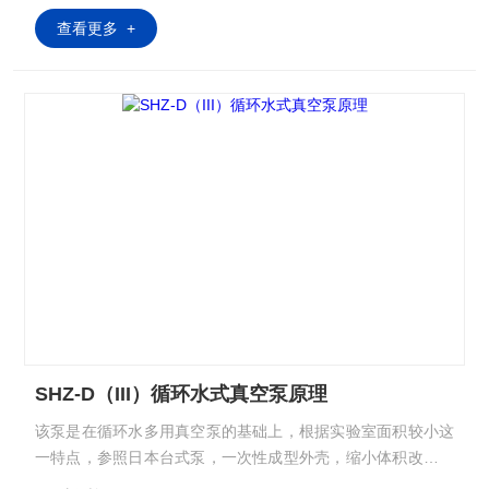
查看更多 +
SHZ-D（III）循环水式真空泵原理
该泵是在循环水多用真空泵的基础上，根据实验室面积较小这
一特点，参照日本台式泵，一次性成型外壳，缩小体积改进而
成，具有体积小，重量轻，外型美观等特点，双表、双头抽气,