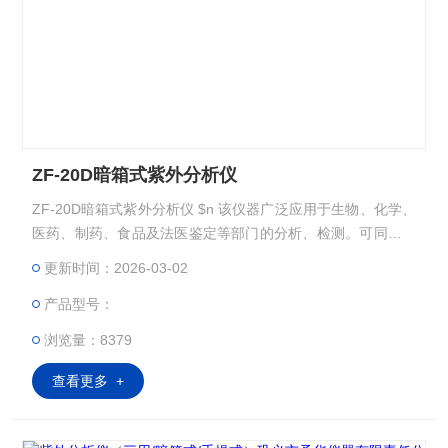
ZF-20D暗箱式紫外分析仪
ZF-20D暗箱式紫外分析仪 $n 该仪器广泛应用于生物、化学、
医药、制药、食品及法医鉴定等部门的分析、检测。可同时发
出长波紫外线、短波紫外线和可见光三种波长的光辐射。 暗箱
更新时间：2026-03-02
式紫外分析仪的特点是全封闭设计，可随开随用电耗功率小，
产品型号：
特别适宜做薄层分析和纸层分析的班点和检测。
浏览量：8379
查看更多 +