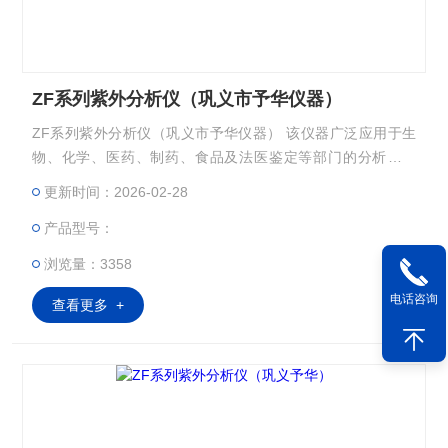
ZF系列紫外分析仪（巩义市予华仪器）
ZF系列紫外分析仪（巩义市予华仪器） 该仪器广泛应用于生
物、化学、医药、制药、食品及法医鉴定等部门的分析、检
测。可同时发出长波紫外线、短波紫外线和可见光三种波长的
更新时间：2026-02-28
光辐射。 暗箱式紫外分析仪Z大的特点是全封闭设计，可随开
产品型号：
随用电耗功率小，特别适宜做薄层分析和纸层分析的班点和检
测。
浏览量：3358
电话咨询
查看更多 +