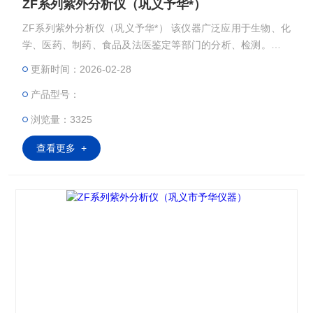
ZF系列紫外分析仪（巩义予华*）
ZF系列紫外分析仪（巩义予华*） 该仪器广泛应用于生物、化
学、医药、制药、食品及法医鉴定等部门的分析、检测。可同
时发出长波紫外线、短波紫外线和可见光三种波长的光辐射。
更新时间：2026-02-28
暗箱式紫外分析仪Z大的特点是全封闭设计，可随开随用电耗
产品型号：
功率小，特别适宜做薄层分析和纸层分析的班点和检测。
浏览量：3325
查看更多 +