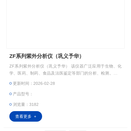
ZF系列紫外分析仪（巩义予华）
ZF系列紫外分析仪（巩义予华） 该仪器广泛应用于生物、化
学、医药、制药、食品及法医鉴定等部门的分析、检测。可同
时发出长波紫外线、短波紫外线和可见光三种波长的光辐射。
更新时间：2026-02-28
暗箱式紫外分析仪Z大的特点是全封闭设计，可随开随用电耗
产品型号：
功率小，特别适宜做薄层分析和纸层分析的班点和检测。
浏览量：3182
查看更多 +