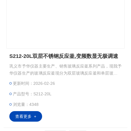
S212-20L双层不锈钢反应釜,变频数显无极调速
巩义市予华仪器主要生产、销售玻璃反应釜系列产品，现我予
华仪器生产的玻璃反应釜现分为双层玻璃反应釜和单层玻璃反
应釜，双层玻璃反应釜夹层可以提供做高温反应（Z高温度可
更新时间：2026-02-26
以达到300℃）；双层玻璃反应釜也可以做低温反应（Z低温度
产品型号：S212-20L
可以达到－80℃）；双层玻璃反应釜可以抽真空，做负压反
应。而且它的独到的设计使试验更加的安全，更加的方便。：
浏览量：4348
查看更多 +