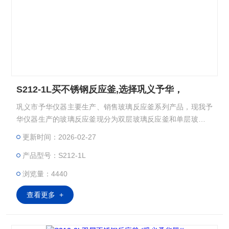
S212-1L买不锈钢反应釜,选择巩义予华，
巩义市予华仪器主要生产、销售玻璃反应釜系列产品，现我予
华仪器生产的玻璃反应釜现分为双层玻璃反应釜和单层玻璃反
应釜，双层玻璃反应釜夹层可以提供做高温反应(Z高温度可以
更新时间：2026-02-27
达到300℃)；双层玻璃反应釜也可以做低温反应(Z低温度可以
产品型号：S212-1L
达到－80℃)；双层玻璃反应釜可以抽真空，做负压反应。而
且它的独到的设计使试验更加的安全，更加的方便。：
浏览量：4440
查看更多 +