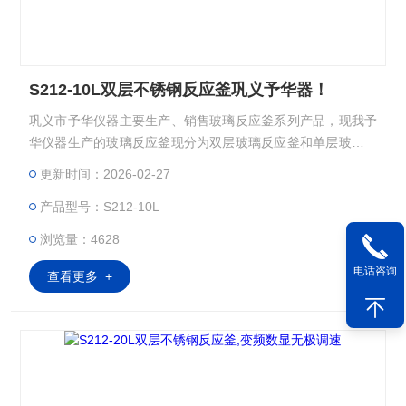
S212-10L双层不锈钢反应釜巩义予华器！
巩义市予华仪器主要生产、销售玻璃反应釜系列产品，现我予
华仪器生产的玻璃反应釜现分为双层玻璃反应釜和单层玻璃反
应釜，双层玻璃反应釜夹层可以提供做高温反应（Z高温度可
更新时间：2026-02-27
以达到300℃）；双层玻璃反应釜也可以做低温反应（Z低温度
产品型号：S212-10L
可以达到－80℃）；双层玻璃反应釜可以抽真空，做负压反
应。而且它的独到的设计使试验更加的安全，更加的方便。：
浏览量：4628
电话咨询
查看更多 +