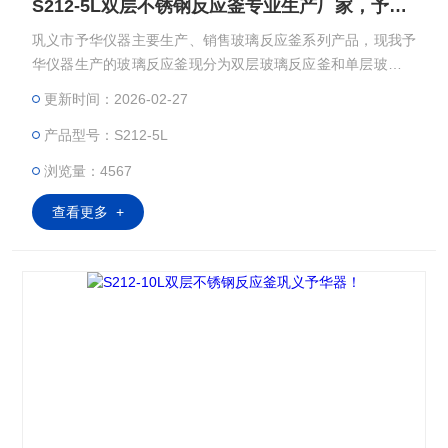
S212-5L双层不锈钢反应釜专业生产厂家，予华仪器，
巩义市予华仪器主要生产、销售玻璃反应釜系列产品，现我予
华仪器生产的玻璃反应釜现分为双层玻璃反应釜和单层玻璃反
应釜，双层玻璃反应釜夹层可以提供做高温反应（Z高温度可
更新时间：2026-02-27
以达到300℃）；双层玻璃反应釜也可以做低温反应（Z低温度
产品型号：S212-5L
可以达到－80℃）；双层玻璃反应釜可以抽真空，做负压反
应。而且它的独到的设计使试验更加的安全，更加的方便。：
浏览量：4567
查看更多 +