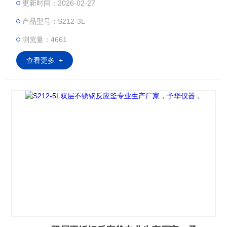
更新时间：2026-02-27
以达到300℃）；双层玻璃反应釜也可以做低温反应（Z低温度
产品型号：S212-3L
可以达到－80℃）；双层玻璃反应釜可以抽真空，做负压反
应。而且它的独到的设计使试验更加的安全，更加的方便。：
浏览量：4661
查看更多 +