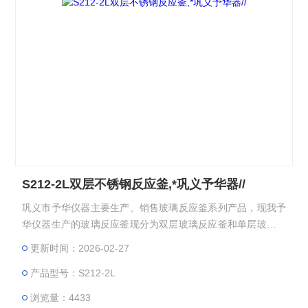
S212-2L双层不锈钢反应釜,*巩义予华器//
巩义市予华仪器主要生产、销售玻璃反应釜系列产品，现我予
华仪器生产的玻璃反应釜现分为双层玻璃反应釜和单层玻璃反
应釜，双层玻璃反应釜夹层可以提供做高温反应(Z高温度可以
更新时间：2026-02-27
达到300℃)；双层玻璃反应釜也可以做低温反应(Z低温度可以
产品型号：S212-2L
达到－80℃)；双层玻璃反应釜可以抽真空，做负压反应。而
且它的独到的设计使试验更加的安全，更加的方便。：
浏览量：4433