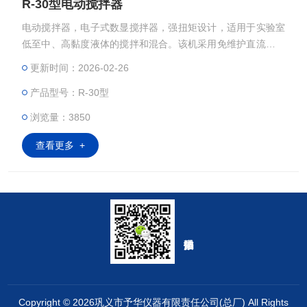
R-30型电动搅拌器
电动搅拌器，电子式数显搅拌器，强扭矩设计，适用于实验室
低至中、高黏度液体的搅拌和混合。该机采用免维护直流无刷
电机驱动，设计精巧，由微处理器精确控制转速，具安全回
更新时间：2026-02-26
路，过载保护、数字显示等功能，使用灵活方便。内置风扇能
产品型号：R-30型
迅速均匀地散热，精确设计的空心轴可使搅拌杆自由插入并上
下移动，便于更换搅拌容器。：
浏览量：3850
查看更多 +
Copyright © 2026巩义市予华仪器有限责任公司(总厂) All Rights