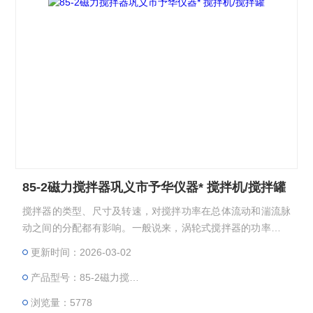
85-2磁力搅拌器巩义市予华仪器* 搅拌机/搅拌罐
搅拌器的类型、尺寸及转速，对搅拌功率在总体流动和湍流脉
动之间的分配都有影响。一般说来，涡轮式搅拌器的功率分配
对湍流脉动有利，而旋桨式搅拌器对总体流动有利。对于同一
更新时间：2026-03-02
类型的搅拌器来说，在功率消耗相同的条件下，大直径、低转
产品型号：85-2磁力搅拌器
速的搅拌器，功率主要消耗于总体流动，有利于宏观混合。小
直径、高转速的搅拌器，功率主要消耗于湍流脉动，有利于微
浏览量：5778
观混合。85-2磁力搅拌器巩义市予华仪器*