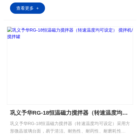
查看更多 +
巩义予华RG-18恒温磁力搅拌器（转速温度均可设定） 搅拌机/搅拌罐
巩义予华RG-18恒温磁力搅拌器（转速温度均可设定）采用方
形微晶玻璃台面，易于清洁。耐热性、耐药性、耐磨耗性都非
常好。（G-18）型有防止滑脱的固定容器用硅胶垫，浴槽等可