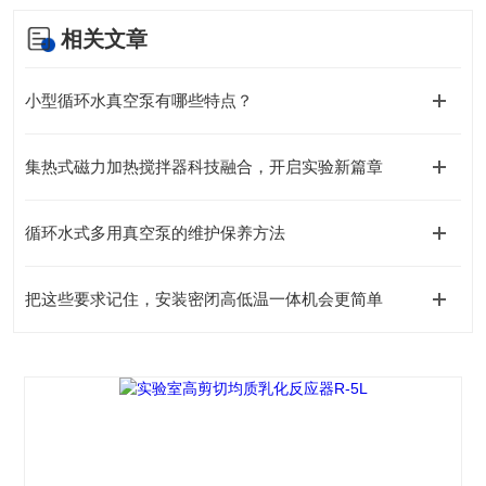
相关文章
小型循环水真空泵有哪些特点？
集热式磁力加热搅拌器科技融合，开启实验新篇章
循环水式多用真空泵的维护保养方法
把这些要求记住，安装密闭高低温一体机会更简单