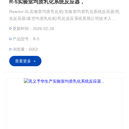
R-5实验室均质乳化系统反应器，
Reactor-5L实验室均质乳化机/实验室均质乳化系统反应器/乳
化反应器/真空均质乳化机/乳化反应系统系我公司技术人员，
根据中国市场要求设计开发的。高剪切混合乳化机采用模块化
更新时间：2026-02-26
设计，适用于低粘度液体的搅拌、混合、乳化、分散及均质
产品型号：R-5
等。高剪切混合乳化机可广泛应用于膏霜、油水乳化、聚合反
应、纳米材料分散等场合，以及有真空或压力实验要求的特殊
浏览量：5052
工作场合。：
查看更多 +