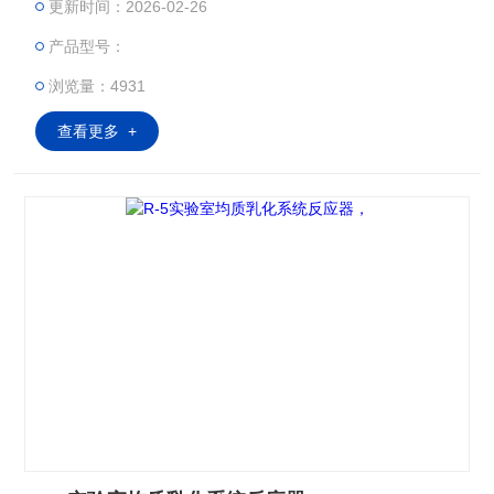
更新时间：2026-02-26
设计，适用于低粘度液体的搅拌、混合、乳化、分散及均质
产品型号：
等。高剪切混合乳化机可广泛应用于膏霜、油水乳化、聚合反
应、纳米材料分散等场合，以及有真空或压力实验要求的特殊
浏览量：4931
工作场合。：
查看更多 +