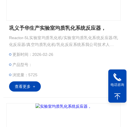
巩义予华生产实验室均质乳化系统反应器，
Reactor-5L实验室均质乳化机/实验室均质乳化系统反应器/乳
化反应器/真空均质乳化机/乳化反应系统系我公司技术人员，
根据中国市场要求设计开发的。高剪切混合乳化机采用模块化
更新时间：2026-02-26
设计，适用于低粘度液体的搅拌、混合、乳化、分散及均质
产品型号：
等。高剪切混合乳化机可广泛应用于膏霜、油水乳化、聚合反
应、纳米材料分散等场合，以及有真空或压力实验要求的特殊
浏览量：5725
工作场合。：
电话咨询
查看更多 +