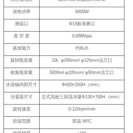
加热功率
5
000W
测温口
Φ
19
标准磨口
真
空
度
0.098Mpa
蒸发能力
约
6L
/
h
旋转瓶容量
1
0L φ
290
mm/ φ
125
mm法兰口
收集瓶容量
5000
ml φ
235
mm/ φ
50
mm法兰口
水浴锅内胆尺寸
Φ
420
×2
5
0H（mm）
冷凝器尺寸
立式高效三回流冷凝
Φ130×700H（mm）
旋转速度
0-120rpm/min
控温范围
室温
-99℃