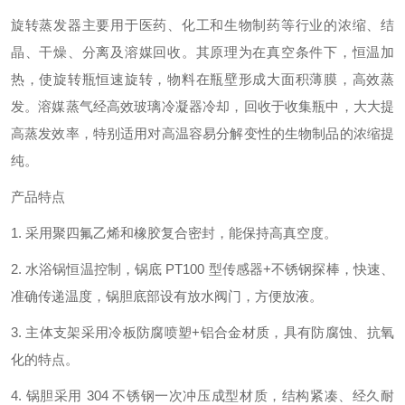
旋转蒸发器主要用于
医药、化工和生物制药等行业的浓缩、结
晶、干燥、分离及溶媒回收
。
其原理为在真空条件下，恒温加
热，使旋转瓶恒速旋转，物料在瓶壁形成大面积薄膜，高效蒸
发
。
溶媒蒸气经高效玻璃冷凝器冷却，回收于收集瓶中，大大提
高蒸发效率
，
特别适用对高温容易分解变性的生物制品的浓缩提
纯。
产品特点
1.
采用聚四氟乙烯和橡胶复合密封，能保持高真空度。
2.
水
浴锅恒温控制，锅底
PT100
型传感器
+
不锈钢探棒，快速、
准确传递温度
，
锅胆底部设有放水阀门，方便放液
。
3.
主体支架采用冷板防腐喷塑
+
铝合金材质，具有防腐蚀、抗氧
化的特点。
4.
锅胆采用
304
不锈钢
一次冲压成型
材质，结构紧凑、经久耐