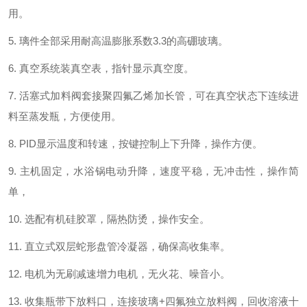
用
。
5.
璃件全部采用耐高温
膨胀系数
3.3
的
高硼玻璃。
6.
真空系统装真空表，
指针显示真空度
。
7.
活塞式加料阀套接聚四氟乙烯加长管，可在真空状态下连续进
料至蒸发瓶，
方便使用。
8.
PID显示温度和转速
，
按键
控制
上下
升降，操作方便
。
9.
主机固定，水浴锅电动升降，速度平稳，无冲击性，操作简
单，
10.
选配
有机硅胶罩，隔热防烫，操作安全
。
11.
直立式双层蛇形盘管冷凝器，确保高收集率。
12.
电机为无刷减速增力电机，无火花、噪音小
。
13.
收集瓶带下放料口，连接玻璃
+
四氟独立放料阀，回收溶液十