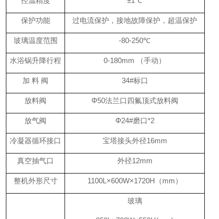
控温精度
±1℃
保护功能
过电流保护，接地故障保护，超温保护
玻璃温度范围
-80-250℃
水浴锅升降行程
0-1
8
0mm （手动）
加
料
阀
34#标口
放料阀
Φ50法兰口四氟顶式放料阀
放气阀
Φ24#磨口*2
冷凝器循环接口
宝塔接头外径
1
6
mm
真空抽气口
外径
12mm
整机外形尺寸
1100L×
6
00W×
1720
H（mm）
玻璃