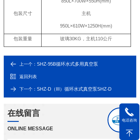
850
L×
700
W×550H(mm)
包装尺寸
主机
950
L×
610
W×
1250
H(mm)
包装重量
玻璃
30KG，主机110公斤
SHZ-95B循环水式多用真空泵
上一个：
返回列表
SHZ-D（III）循环水式真空泵SHZ-D
下一个：
在线留言
电话咨询
ONLINE MESSAGE