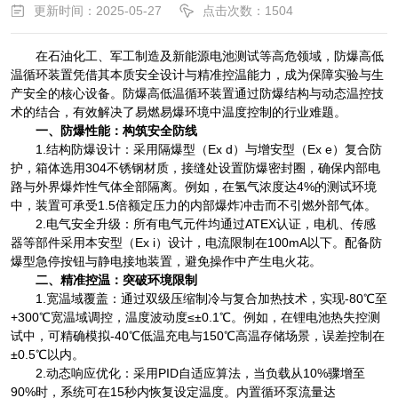
更新时间：2025-05-27
点击次数：1504
在石油化工、军工制造及新能源电池测试等高危领域，防爆高低
温循环装置凭借其本质安全设计与精准控温能力，成为保障实验与生
产安全的核心设备。防爆高低温循环装置通过防爆结构与动态温控技
术的结合，有效解决了易燃易爆环境中温度控制的行业难题。
一、防爆性能：构筑安全防线
1.结构防爆设计：采用隔爆型（Ex d）与增安型（Ex e）复合防
护，箱体选用304不锈钢材质，接缝处设置防爆密封圈，确保内部电
路与外界爆炸性气体全部隔离。例如，在氢气浓度达4%的测试环境
中，装置可承受1.5倍额定压力的内部爆炸冲击而不引燃外部气体。
2.电气安全升级：所有电气元件均通过ATEX认证，电机、传感
器等部件采用本安型（Ex i）设计，电流限制在100mA以下。配备防
爆型急停按钮与静电接地装置，避免操作中产生电火花。
二、精准控温：突破环境限制
1.宽温域覆盖：通过双级压缩制冷与复合加热技术，实现-80℃至
+300℃宽温域调控，温度波动度≤±0.1℃。例如，在锂电池热失控测
试中，可精确模拟-40℃低温充电与150℃高温存储场景，误差控制在
±0.5℃以内。
2.动态响应优化：采用PID自适应算法，当负载从10%骤增至
90%时，系统可在15秒内恢复设定温度。内置循环泵流量达