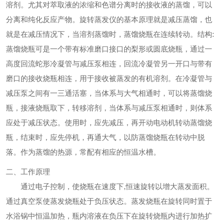
溶剂。尤其对萃取液的浓缩和色谱分离时的接收液的蒸馏，可以
分离和纯化反应产物。旋转蒸发仪的基本原理就是减压蒸馏，也
就是在减压情况下，当溶剂蒸馏时，蒸馏烧瓶在连续转动。结构:
蒸馏烧瓶可是一个带有标准磨口接口的梨形或圆底烧瓶，通过一
高度回流蛇形冷凝管与减压泵相连，回流冷凝管另一开口与带有
磨口的接收烧瓶相连，用于接收被蒸发的有机溶剂。在冷凝管与
减压泵之间有一三通活塞，当体系与大气相通时，可以将蒸馏烧
瓶，接液烧瓶取下，转移溶剂，当体系与减压泵相通时，则体系
应处于减压状态。使用时，应先减压，再开动电动机转动蒸馏烧
瓶，结束时，应先停机，再通大气，以防蒸馏烧瓶在转动中脱
落。作为蒸馏的热源，常配有相应的恒温水槽。
二、工作原理
通过电子控制，使烧瓶在速度下,恒速旋转以增大蒸发面积。
通过真空泵使蒸发烧瓶处于负压状态。蒸发烧瓶在旋转同时置于
水浴锅
中恒温加热，瓶内溶液在负压下在旋转烧瓶内进行加热扩