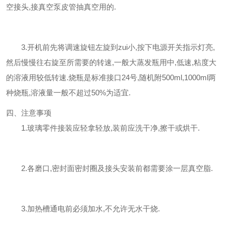
空接头,接真空泵皮管抽真空用的.
3.开机前先将调速旋钮左旋到zui小,按下电源开关指示灯亮,
然后慢慢往右旋至所需要的转速,一般大蒸发瓶用中,低速,粘度大
的溶液用较低转速.烧瓶是标准接口24号,随机附500ml,1000ml两
种烧瓶,溶液量一般不超过50%为适宜.
四、注意事项
1.玻璃零件接装应轻拿轻放,装前应洗干净,擦干或烘干.
2.各磨口,密封面密封圈及接头安装前都需要涂一层真空脂.
3.加热槽通电前必须加水,不允许无水干烧.