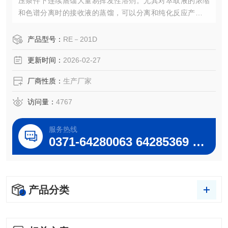
压条件下连续蒸馏大量易挥发性溶剂。尤其对萃取液的浓缩
和色谱分离时的接收液的蒸馏，可以分离和纯化反应产物。
旋转蒸发仪的基本原理就是减压蒸馏，也就是在减压情况
下，当溶剂蒸馏时，蒸馏烧瓶在连续转动。结构:蒸馏烧瓶可
产品型号：
RE－201D
是一个带有标准磨口接口的梨形或圆底烧瓶，通过一高度回
更新时间：
2026-02-27
流蛇形冷凝管与减压泵相连，回流冷凝管另一开口与带有磨
口的接收烧瓶相连，用于接收被蒸发的有机溶剂。
厂商性质：
生产厂家
访问量：
4767
服务热线
0371-64280063 64285369 64285222
产品分类