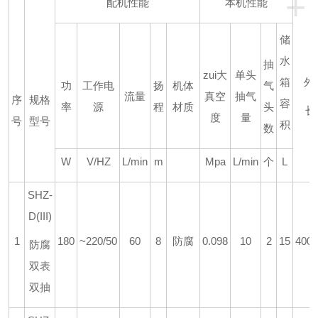
+
配机性能
本机性能
储
水
抽
zui大
单头
箱
外
功
工作电
扬
机体
气
流量
真空
抽气
序
规格
容
率
源
程
材质
头
长
度
量
号
型号
积
数
W
V/HZ
L/min
m
Mpa
L/min
个
L
SHZ-
D(III)
1
180
~220/50
60
8
防腐
0.098
10
2
15
400*
防腐
双表
双抽