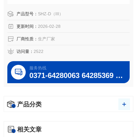
外型美观等特点，双表、双头抽气,四表四抽头，双面相同的
多用真空泵，即便于教师直观演示，学生亦可在任意一面开
产品型号：
SHZ-D（III）
机、关机。
更新时间：
2026-02-28
厂商性质：
生产厂家
访问量：
2522
服务热线
0371-64280063 64285369 64285222
产品分类
相关文章