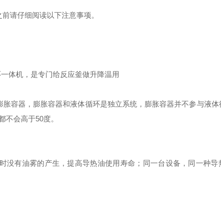
之前请仔细阅读以下注意事项。
环一体机，是专门给反应釜做升降温用
膨胀容器，膨胀容器和液体循环是独立系统，膨胀容器并不参与液体
都不会高于50度。
时没有油雾的产生，提高导热油使用寿命；同一台设备，同一种导