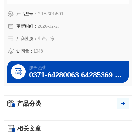
结晶、干燥、分离及溶媒回收。其原理为：在真空条件下，
恒温加热，使旋转瓶恒速旋转，物料在瓶壁形成大面积薄
产品型号：
YRE-301/501
膜，高效蒸发。溶媒蒸发经高效玻璃冷凝器冷却，回收与收
更新时间：
2026-02-27
集瓶中，大大提高蒸发效率，特别适合用于高温容易分解变
性的生物物品的浓
厂商性质：
生产厂家
访问量：
1948
服务热线
0371-64280063 64285369 64285222
产品分类
相关文章