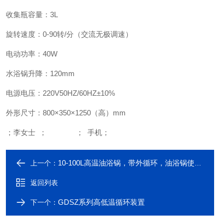
收集瓶容量：
3L
旋转速度：
0-90
转
/
分（交流无极调速）
电动功率：
40W
水浴锅升降：
120mm
电源电压：
220V50HZ/60HZ
±
10%
外形尺寸：
800
×
350
×
1250
（高）
mm
；李女士 ； ； 手机；
10-100L高温油浴锅，带外循环，油浴锅使用方法
上一个：
返回列表
GDSZ系列高低温循环装置
下一个：