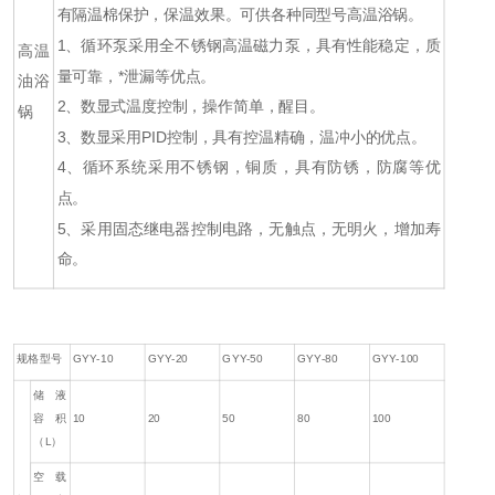
有隔温棉保护，保温效果。可供各种同型号高温浴锅。
1、循环泵采用全不锈钢高温磁力泵，具有性能稳定，质
高温
量可靠，*泄漏等优点。
油浴
2、数显式温度控制，操作简单，醒目。
锅
3、数显采用PID控制，具有控温精确，温冲小的优点。
4、循环系统采用不锈钢，铜质，具有防锈，防腐等优
点。
5、采用固态继电器控制电路，无触点，无明火，增加寿
命。
规格型号
GYY-10
GYY-20
GYY-50
GYY-80
GYY-100
储液
容积
10
20
50
80
100
（L）
空载