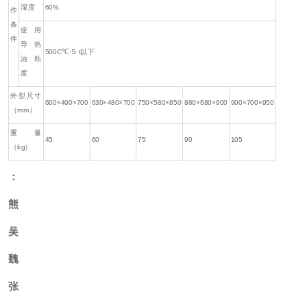
湿度
60%
作
条
使用
件
导热
500C℃·S·t以下
油粘
度
外型尺寸
600×400×700
630×480×700
750×580×850
860×680×900
900×700×950
（mm）
重量
45
60
75
90
105
（kg）
：
熊
吴
魏
张