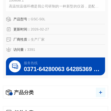
100656.1
高温恒温循环槽是我公司研制的一种新型的仪器，是配合双
层玻璃，不锈钢，搪瓷反应釜做高温反应*的仪器，采用全不
锈钢外壳，设计生产的循环、恒温加热装置，它具有升温
产品型号：
GSC-50L
快，温度均匀，结构紧凑合理、使用安全方便、控温精确、
更新时间：
2026-02-27
冷却迅速、输出流量可控，节能等优点，：
厂商性质：
生产厂家
访问量：
3391
服务热线
0371-64280063 64285369 64285222
产品分类