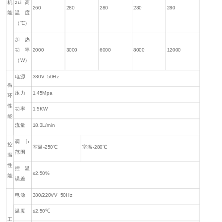
机
zui高
260
280
280
280
280
能
温度
（℃）
加热
功率
2000
3000
6000
8000
12000
（W）
电源
380V 50Hz
循
压力
1.45Mpa
环
性
功率
1.5KW
能
流量
18.3L/min
调节
控
室温-250℃
室温-280℃
范围
温
性
控温
≤2.50%
能
误差
电源
380/220VV 50Hz
温度
≤2.50℃
工