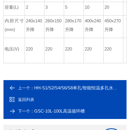
容量(L)
2
3
5
10
20
内胆尺寸
240x140
260x150
280x170
400x240
450x270
(mm)
升降
升降
升降
升降
升降
电压(V)
220
220
220
220
220
HH-S1/S2/S4/S6/S8单孔/智能恒温多孔水浴锅
上一个：
返回列表
GSC-10L-100L高温循环槽
下一个：