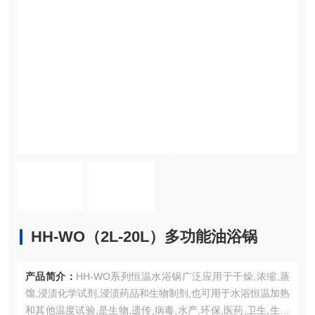
HH-WO（2L-20L）多功能油浴锅
产品简介：
HH-WO系列恒温水浴锅广泛应用于干燥,浓缩,蒸
馏,浸渍化学试剂,浸渍药品和生物制剂,也可用于水浴恒温加热
和其他温度试验,是生物,遗传,病毒,水产,环保,医药,卫生,生化