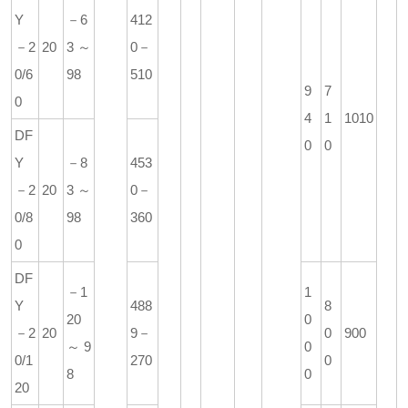
Y
－6
412
－2
20
3～
0－
0/6
98
510
9
7
0
4
1
1010
DF
0
0
Y
－8
453
－2
20
3～
0－
0/8
98
360
0
DF
－1
1
Y
488
8
20
0
－2
20
9－
0
900
～9
0
0/1
270
0
8
0
20