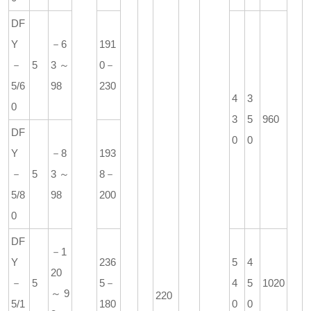
DF
Y
－6
191
－
5
3～
0－
5/6
98
230
4
3
0
3
5
960
DF
0
0
Y
－8
193
－
5
3～
8－
5/8
98
200
0
DF
－1
Y
236
5
4
20
－
5
5－
4
5
1020
～9
220
5/1
180
0
0