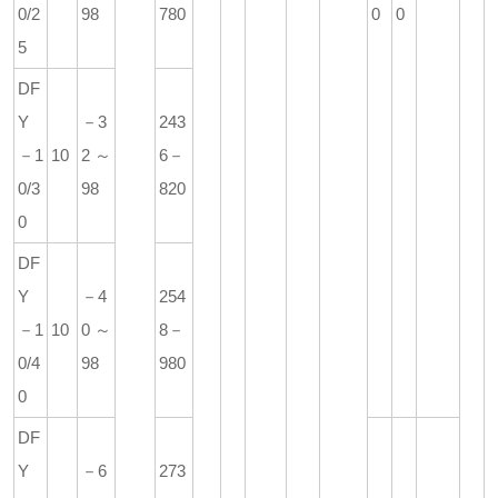
0/2
98
780
0
0
5
DF
Y
－3
243
－1
10
2～
6－
0/3
98
820
0
DF
Y
－4
254
－1
10
0～
8－
0/4
98
980
0
DF
Y
－6
273