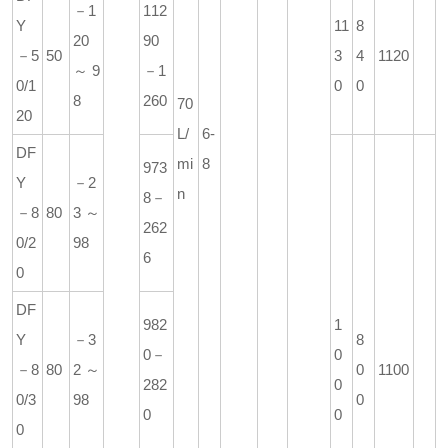
－1
112
Y
11
8
20
90
－5
50
3
4
1120
～9
－1
0/1
0
0
8
260
70
20
L/
6-
DF
mi
8
973
Y
－2
n
8－
－8
80
3～
262
0/2
98
6
0
DF
982
1
Y
－3
8
0－
0
－8
80
2～
0
1100
282
0
0/3
98
0
0
0
0