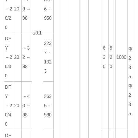
－2
20
3～
6－
0/2
98
950
0
±0.1
DF
323
Y
－3
6
5
Φ
7－
－2
20
2～
3
2
1000
2
102
0/3
98
0
0
8
3
0
5
Φ
DF
2
Y
－4
363
8
－2
20
0～
5－
5
0/4
98
980
0
DF