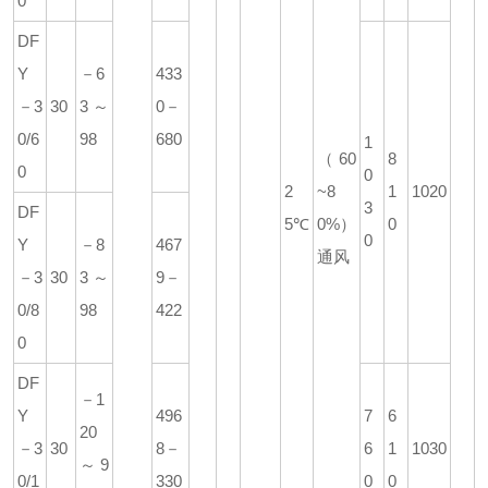
0
DF
Y
－6
433
－3
30
3～
0－
0/6
98
680
1
（60
8
0
0
2
~8
1
1020
3
DF
5℃
0%）
0
0
Y
－8
467
通风
－3
30
3～
9－
0/8
98
422
0
DF
－1
Y
496
7
6
20
－3
30
8－
6
1
1030
～9
0/1
330
0
0