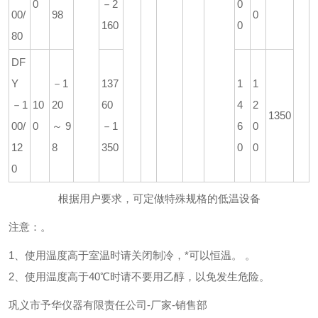
0
－2
0
00/
98
0
160
0
80
DF
Y
－1
137
1
1
－1
10
20
60
4
2
135
0
00/
0
～9
－1
6
0
12
8
350
0
0
0
根据用户要求，可定做特殊规格的低温设备
注意：。
1、使用温度高于室温时请关闭制冷，*可以恒温。 。
2、使用温度高于40℃时请不要用乙醇，以免发生危险。
巩义市予华仪器有限责任公司
-
厂家
-
销售部