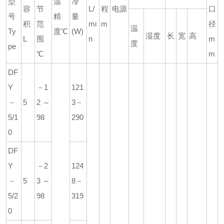
型
温
冷
容
节
L/
程
电源
口
号
精
量
积
范
mi
m
径
温
Ty
度℃
(W)
湿度
长
宽
高
L
围
n
m
度
pe
℃
m
DF
Y
－1
121
－
5
2～
3－
5/1
98
290
0
DF
Y
－2
124
－
5
3～
8－
5/2
98
319
0