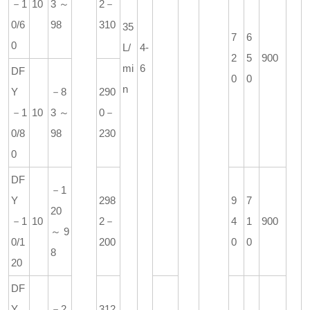
－1
10
3～
2－
0/6
98
310
35
7
6
0
L/
4-
2
5
900
mi
6
DF
0
0
n
Y
－8
290
－1
10
3～
0－
0/8
98
230
0
DF
－1
Y
298
9
7
20
－1
10
2－
4
1
900
～9
0/1
200
0
0
8
20
DF
Y
－2
312