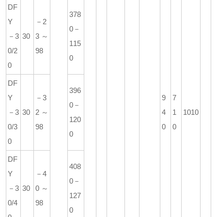
DF
378
Y
－2
0－
－3
30
3～
115
0/2
98
0
0
DF
396
Y
－3
9
7
0－
－3
30
2～
4
1
1010
120
0/3
98
0
0
0
0
DF
408
Y
－4
0－
－3
30
0～
127
0/4
98
0