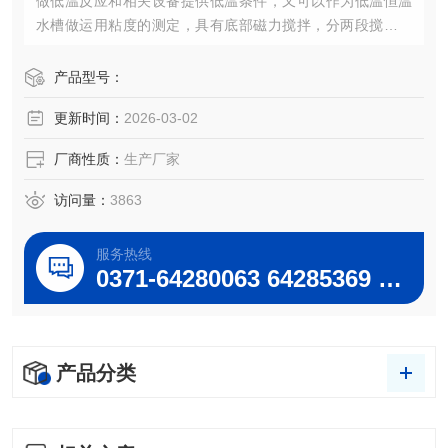
做低温反应和相关设备提供低温条件，又可以作为低温恒温
水槽做运用粘度的测定，具有底部磁力搅拌，分两段搅拌，
使不锈钢槽内温度更均匀，智能控温精确等特点。
DFY-5L/零下40度低温恒温反应浴丨带外循环+搅拌+加热
产品型号：
（巩义市予华仪器）
更新时间：
2026-03-02
厂商性质：
生产厂家
访问量：
3863
服务热线
0371-64280063 64285369 64285222
产品分类