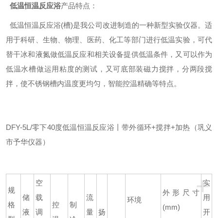
低温恒温反应浴
产品特点：
低温恒温反应浴(槽)是我公司改进制造的一种新型实验仪器。适
用于科研、生物、物理、医药、化工等部门进行低温实验，可代
替干冰和液氮做低温反应和相关设备提供低温条件，又可以作为
低温水槽做运用粘度的测试，又可底部装磁力搅拌，分两段搅
拌，使不锈钢槽内温度更均匀，智能控温精确等特点。
DFY-5L/零下40度低温恒温反应浴丨带外循环+搅拌+加热（巩义
市予华仪器）
+
空
实
规
外形尺寸
储
载
流
用
环境
格
控
制
(mm)
液
调
量
扬
开