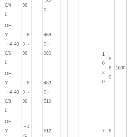
132
0/4
98
0
0
DF
Y
－6
469
－4
40
3～
0－
0/6
98
980
1
8
0
0
6
1030
3
DF
0
0
Y
－8
483
－4
40
3～
0－
0/8
98
510
0
DF
－1
Y
512
7
6
20