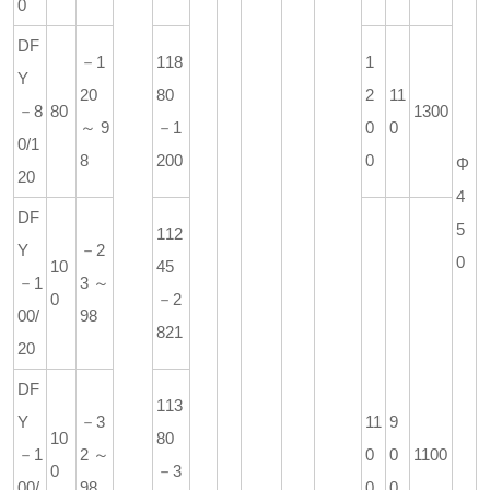
0
DF
－1
118
1
Y
20
80
2
11
－8
80
1300
～9
－1
0
0
0/1
8
200
0
Φ
20
4
DF
5
112
Y
－2
0
10
45
－1
3～
0
－2
00/
98
821
20
DF
113
Y
－3
11
9
10
80
－1
2～
0
0
1100
0
－3
00/
98
0
0