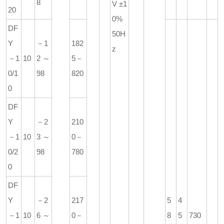
8
V ±1
20
0%
DF
50H
Y
－1
182
z
－1
10
2～
5－
0/1
98
820
0
DF
Y
－2
210
－1
10
3～
0－
0/2
98
780
0
DF
Y
－2
217
5
4
－1
10
6～
0－
8
5
730