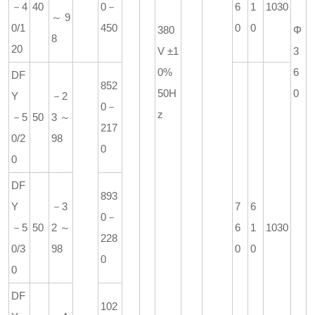
－4
40
0－
6
1
1030
～9
0/1
450
0
0
380
Φ
8
20
V ±1
3
0%
6
DF
852
50H
0
Y
－2
0－
z
－5
50
3～
217
0/2
98
0
0
DF
893
Y
－3
7
6
0－
－5
50
2～
6
1
1030
228
0/3
98
0
0
0
0
DF
102