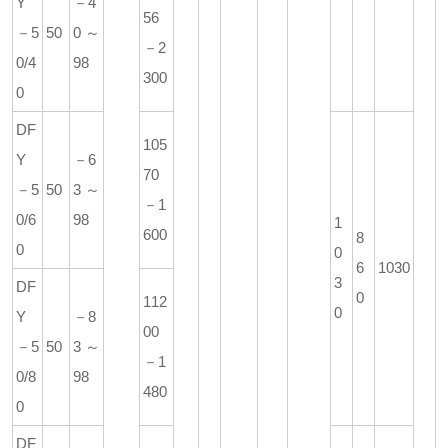
Y
－4
56
－5
50
0～
－2
0/4
98
300
0
DF
105
Y
－6
70
－5
50
3～
－1
0/6
98
1
600
8
0
0
6
1030
3
DF
0
112
0
Y
－8
00
－5
50
3～
－1
0/8
98
480
0
DF