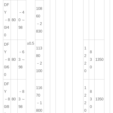
DF
108
Y
－4
60
－8
80
0～
－2
0/4
98
830
0
±0.5
DF
113
1
Y
－6
8
80
2
－8
80
3～
3
1350
－2
2
0/6
98
0
100
0
0
DF
116
1
Y
－8
8
70
2
－8
80
3～
3
1350
－1
2
0/8
98
0
800
0