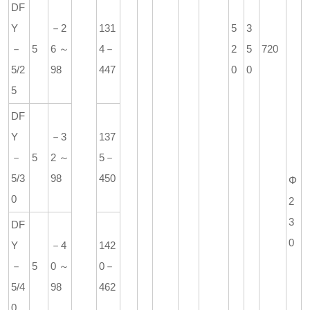
DF
Y
－2
131
5
3
－
5
6～
4－
2
5
720
5/2
98
447
0
0
5
DF
Y
－3
137
－
5
2～
5－
5/3
98
450
Φ
0
2
3
DF
0
Y
－4
142
－
5
0～
0－
5/4
98
462
0