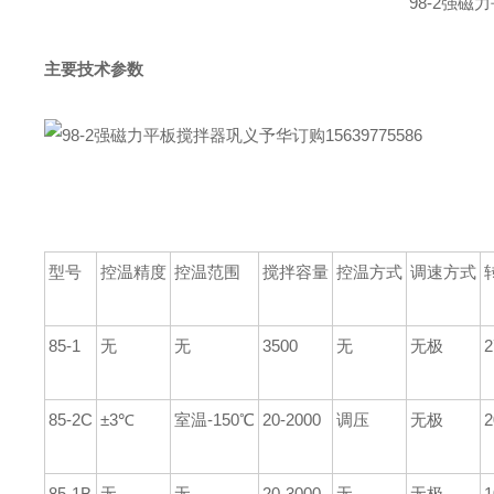
98-2强磁
主要技术参数
型号
控温精度
控温范围
搅拌容量
控温方式
调速方式
85-1
无
无
3500
无
无极
2
85-2C
±3℃
室温-150℃
20-2000
调压
无极
2
85-1B
无
无
20-3000
无
无极
1