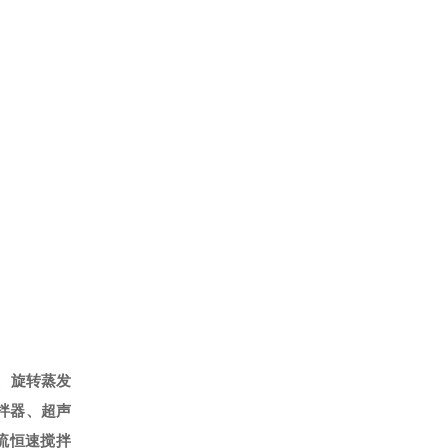
、旋转蒸发
拌器、超声
流恒速搅拌