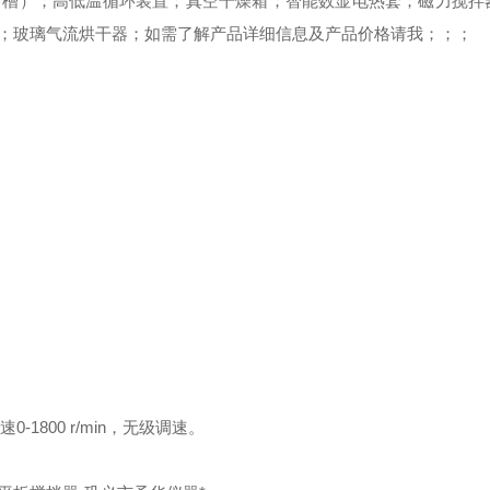
（槽）；高低温循环装置；真空干燥箱；智能数显电热套；磁力搅拌
；玻璃气流烘干器；如需了解产品详细信息及产品价格请我；；；
-1800 r/min，无级调速。