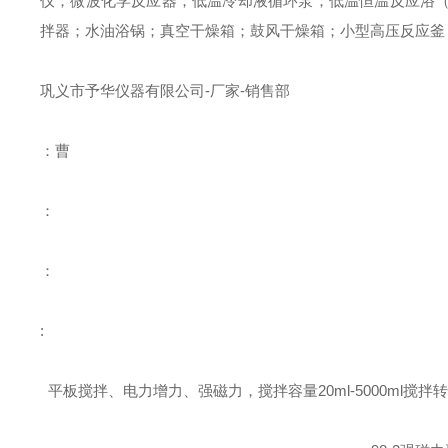
仪；微波化学反应器；低温冷却液循环泵；低温恒温反应浴
拌器；水油浴锅；真空干燥箱；鼓风干燥箱；小型高压反应釜
巩义市予华仪器有限公司
-
厂家
-
销售部
：曹
：
：
:
平板搅拌、电力增力、强磁力，搅拌容量20ml-5000ml搅拌转速0