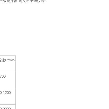
力平板搅拌器-巩义市予华仪器*
转速R/min
700
0-1200
0-2000