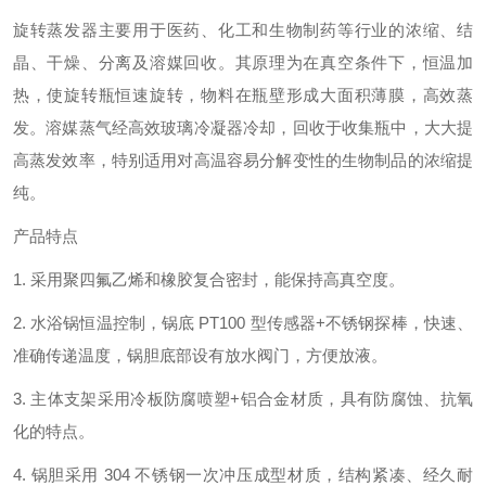
旋转蒸发器主要用于
医药、化工和生物制药等行业的浓缩、结
晶、干燥、分离及溶媒回收
。
其原理为在真空条件下，恒温加
热，使旋转瓶恒速旋转，物料在瓶壁形成大面积薄膜，高效蒸
发
。
溶媒蒸气经高效玻璃冷凝器冷却，回收于收集瓶中，大大提
高蒸发效率
，
特别适用对高温容易分解变性的生物制品的
浓缩提
纯
。
产品特点
1.
采用聚四氟乙烯和橡胶复合密封，能保持高真空度。
2.
水
浴锅恒温控制，锅底
PT100
型传感器
+
不锈钢探棒，快速、
准确传递温度
，
锅胆底部设有放水阀门，方便放液
。
3.
主体支架采用冷板防腐喷塑
+
铝合金材质，具有防腐蚀、抗氧
化的特点。
4.
锅胆采用
304
不锈钢
一次冲压成型
材质，结构紧凑、经久耐