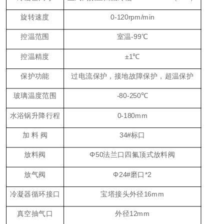
旋转速度
0-120rpm/min
控温范围
室温
-99℃
控温精度
±1℃
保护功能
过电流保护，接地故障保护，超温保护
玻璃温度范围
-80-250℃
水浴锅升降行程
0-1
8
0mm
加
料
阀
34#标口
放料阀
Φ50法兰口四氟顶式放料阀
放气阀
Φ24#磨口*2
冷凝器循环接口
宝塔接头外径
1
6
mm
真空抽气口
外径
12mm