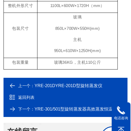
整机外形尺寸
1100L×
6
00W×
1720
H（mm）
玻璃
包装尺寸
850
L×
700
W×550H(mm)
主机
950
L×
610
W×
1250
H(mm)
包装重量
玻璃
36KG，主机110公斤
YRE-201DYRE-201D型旋转蒸发仪
上一个：
返回列表
YRE-301/501型旋转蒸发器高效蒸发恒温加热
下一个：
电话咨询