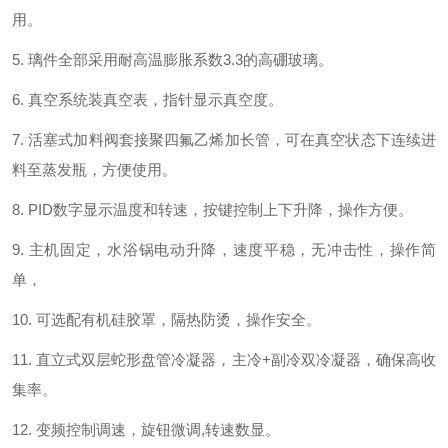
用
。
5.
璃件全部采用耐高温
膨胀系数
3.3
的
高硼玻璃。
6.
真空系统装真空表，
指针显示真空度
。
7.
活塞式加料阀套接聚四氟乙烯加长管，可在真空状态下连续进
料至蒸发瓶，
方便使用。
8.
PID数字显示温度和转速
，
按键
控制
上下
升降，操作方便
。
9.
主机固定，水浴锅电动升降，速度平稳，无冲击性，操作简
单，
10.
可选配
有机硅胶罩，隔热防烫，操作安全
。
11.
直立式双层蛇形盘管冷凝器，
主冷
+
副冷双冷凝器
，
确保高收
集率。
12.
变频控制调速，旋钮微调
,
转速数显。