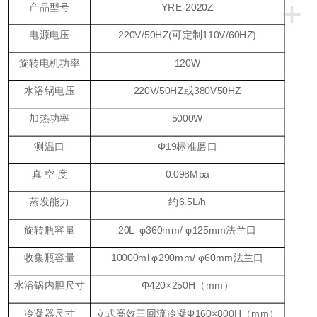
+
产品型号
YRE-
2020Z
电源电压
220V/50HZ(可定制110V/60HZ)
旋转
电机功率
12
0W
水浴锅电压
220V/50HZ或380V50HZ
加热功率
5
000W
测温口
Φ
19
标准磨口
真
空
度
0.098Mpa
蒸发能力
约
6.5L
/
h
旋转瓶容量
2
0L φ
360
mm/ φ
125
mm法兰口
收集瓶容量
10000
ml φ
290
mm/ φ
6
0mm法兰口
水浴锅内胆尺寸
Φ
420
×2
5
0H（mm）
冷凝器尺寸
立式高效三回流冷凝
Φ160×800H（mm）