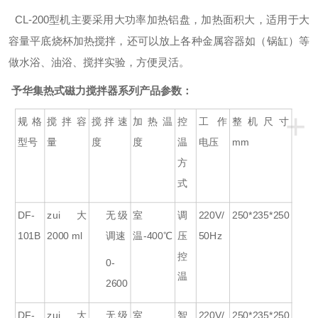
CL-200型机主要采用大功率加热铝盘，加热面积大，适用于大
容量平底烧杯加热搅拌，还可以放上各种金属容器如（锅缸）等
做水浴、油浴、搅拌实验，方便灵活。
予华集热式磁力搅拌器系列产品参数：
+
规格
搅拌容
搅拌速
加热温
控
工作
整机尺寸
型号
量
度
度
温
电压
mm
方
式
DF-
zui大
无级
室
调
220V/
250*235*250
101B
2000 ml
调速
温-400℃
压
50Hz
控
0-
温
2600
DF-
zui大
无级
室
智
220V/
250*235*250