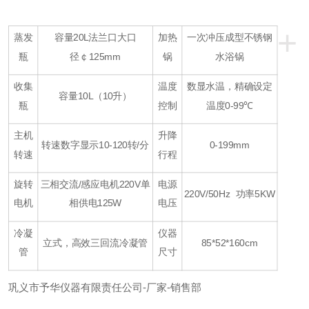
+
蒸发
容量
20L
法兰口大口
加热
一次冲压成型不锈钢
瓶
径
￠
125mm
锅
水浴锅
收集
温度
数显水温，精确设定
容量
10L
（
10
升）
瓶
控制
温度
0-99
℃
主机
升降
转速数字显示
10-120
转
/
分
0-199mm
转速
行程
旋转
三相交流
/
感应电机
220V
单
电源
220V/50Hz
功率
5KW
电机
相供电
125W
电压
冷凝
仪器
立式，高效三回流冷凝管
85*52*160cm
管
尺寸
巩义市予华仪器有限责任公司
-
厂家
-
销售部