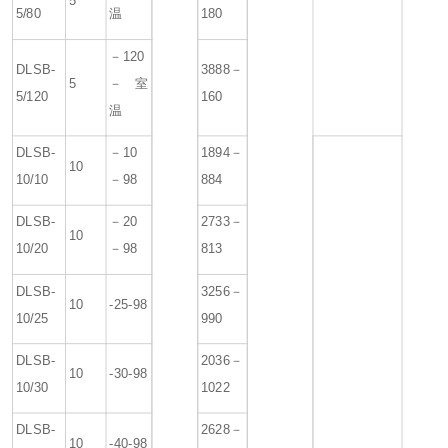
5
5/80
温
180
－120
DLSB-
3888－
5
－室
5/120
160
温
DLSB-
－10
1894－
10
10/10
－98
884
DLSB-
－20
2733－
10
10/20
－98
813
DLSB-
3256－
10
-25-98
10/25
990
DLSB-
2036－
10
-30-98
10/30
1022
DLSB-
2628－
10
-40-98