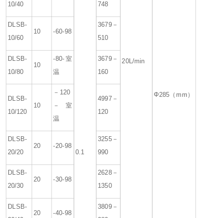
10/40
748
DLSB-
3679－
10
-60-98
10/60
510
DLSB-
-80-室
3679－
20L/min
10
10/80
温
160
－120
Φ285（mm）
DLSB-
4997－
10
－室
10/120
120
温
DLSB-
3255－
20
-20-98
20/20
0.1
990
DLSB-
2628－
20
-30-98
20/30
1350
DLSB-
3809－
20
-40-98