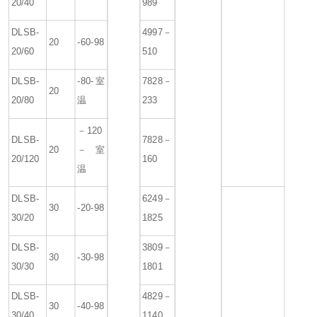
20/40
989
DLSB-
4997－
20
-60-98
20/60
510
DLSB-
-80-室
7828－
20
20/80
温
233
－120
DLSB-
7828－
20
－室
20/120
160
温
DLSB-
6249－
30
-20-98
30/20
1825
DLSB-
3809－
30
-30-98
30/30
1801
DLSB-
4829－
30
-40-98
30/40
1140