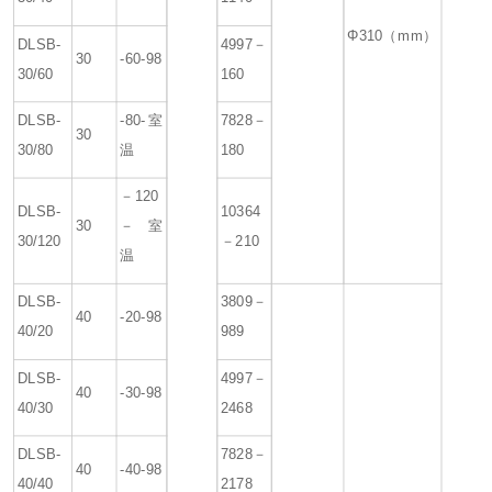
Φ310（mm）
DLSB-
4997－
30
-60-98
30/60
160
DLSB-
-80-室
7828－
30
30/80
温
180
－120
DLSB-
10364
30
－室
30/120
－210
温
DLSB-
3809－
40
-20-98
40/20
989
DLSB-
4997－
40
-30-98
40/30
2468
DLSB-
7828－
40
-40-98
40/40
2178