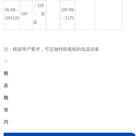
－120
DLSB-
105786
100
－室
100/120
－2175
温
注：根据用户要求，可定做特殊规格的低温设备
：
熊
吴
魏
张
闫