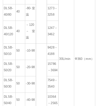
DLSB-
-80-室
1273－
40
40/80
温
3258
－120
DLSB-
1247－
40
－室
40/120
3462
温
DLSB-
9428－
50
-10-98
50/10
4188
30L/min
Φ360（mm）
DLSB-
15786
50
-20-98
50/20
－3694
DLSB-
7549－
50
-30-98
50/30
3540
DLSB-
10364
50
-40-98
50/40
－2565