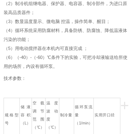
（2）制冷机组继电器、保护器、电容器、制冷部件，为进口原
装高品质器件；
（3）数显温度显示、微电脑 控温，操作简单、醒目；
（4）循环系统采用防腐材料，具备防锈、防腐蚀、降低温液体
污染的功能；
（5）用电动搅拌器在本机内可直接完成 ；
（6）（-40）-（-60）℃条件下的实验，可把冷却液输送给所使
用的场所，内设有循环泵。
技术参数：
+
空载
温度
储液
循环泵流
调节
波动
规格型
容积
制冷量
量
实用开口径
范围
度
号
（L）
（1/min）
（℃）
（℃）