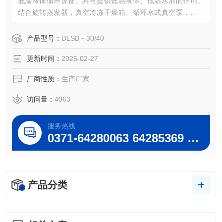
低温液体循环设备。具有提供低温液体、低温水浴的作用。
结合旋转蒸发器，真空冷冻干燥箱、循环水式真空泵，磁力
搅拌器等仪器，进行多功能低温下的化学反应作业及药物储
存。
产品型号：
DLSB－30/40
大型低温冷却循环泵恒流、恒压、循环液可满足电子显微
更新时间：
2026-02-27
镜、电子探针、超高真空溅射仪、X光机、激光器、加速齐电
灯贵重仪器设备的降温需要。
厂商性质：
生产厂家
：
访问量：
4063
服务热线
0371-64280063 64285369 64285222
产品分类