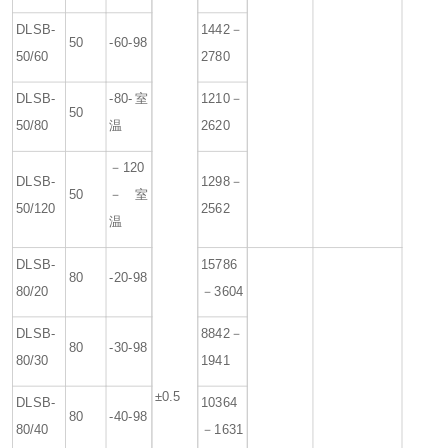
DLSB-
1442－
50
-60-98
50/60
2780
DLSB-
-80-室
1210－
50
50/80
温
2620
－120
DLSB-
1298－
50
－室
50/120
2562
温
DLSB-
15786
80
-20-98
80/20
－3604
DLSB-
8842－
80
-30-98
80/30
1941
±0.5
DLSB-
10364
80
-40-98
80/40
－1631