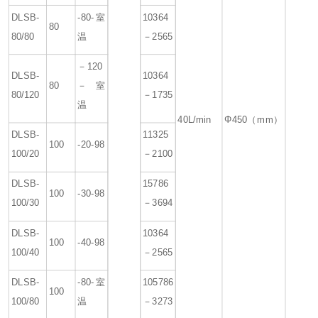
DLSB-
-80-室
10364
80
80/80
温
－2565
－120
DLSB-
10364
80
－室
80/120
－1735
温
40L/min
Φ450（mm）
DLSB-
11325
100
-20-98
100/20
－2100
DLSB-
15786
100
-30-98
100/30
－3694
DLSB-
10364
100
-40-98
100/40
－2565
DLSB-
-80-室
105786
100
100/80
温
－3273