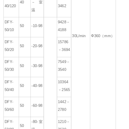
40
－室
40/120
3462
温
DFY-
9428－
50
-10-98
50/10
4188
30L/min
Φ360（mm）
DFY-
15786
50
-20-98
50/20
－3694
DFY-
7549－
50
-30-98
50/30
3540
DFY-
10364
50
-40-98
50/40
－2565
DFY-
1442－
50
-60-98
50/60
2780
DFY-
-80-室
1210－
50