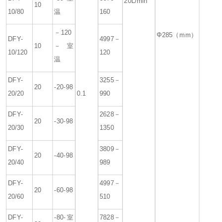
20L/min
10
10/80
温
160
－120
Φ285（mm）
DFY-
4997－
10
－室
10/120
120
温
DFY-
3255－
20
-20-98
20/20
0.1
990
DFY-
2628－
20
-30-98
20/30
1350
DFY-
3809－
20
-40-98
20/40
989
DFY-
4997－
20
-60-98
20/60
510
DFY-
-80-室
7828－