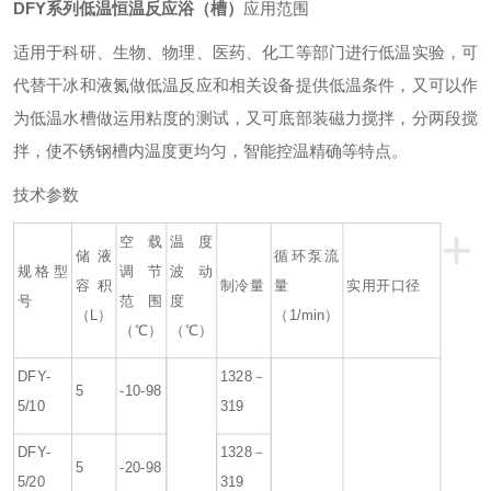
DFY系列低温恒温反应浴（槽）
应用范围
适用于科研、生物、物理、医药、化工等部门进行低温实验，可
代替干冰和液氮做低温反应和相关设备提供低温条件，又可以作
为低温水槽做运用粘度的测试，又可底部装磁力搅拌，分两段搅
拌，使不锈钢槽内温度更均匀，智能控温精确等特点。
技术参数
+
空载
温度
储液
循环泵流
规格型
调节
波动
容积
制冷量
量
实用开口径
号
范围
度
（L）
（1/min）
（℃）
（℃）
DFY-
1328－
5
-10-98
5/10
319
DFY-
1328－
5
-20-98
5/20
319