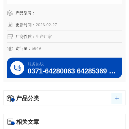
温实验，可代替干冰和液氮做低温反应和相关设备提供低温
条件，又可以作为低温水槽做运用粘度的测试，又可底部装
产品型号：
磁力搅拌，分两段搅拌，使不锈钢槽内温度更均匀，智能控
更新时间：
2026-02-27
温精确等特点。
厂商性质：
生产厂家
访问量：
5649
服务热线
0371-64280063 64285369 64285222
产品分类
相关文章