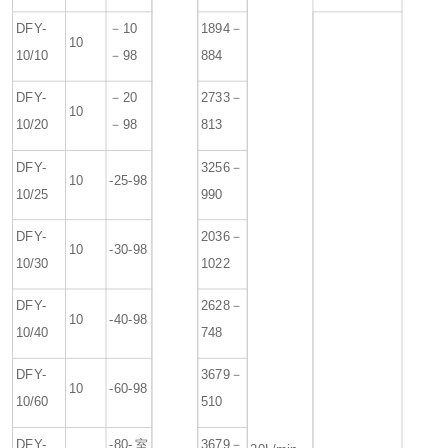
DFY-
－10
1894－
10
10/10
－98
884
DFY-
－20
2733－
10
10/20
－98
813
DFY-
3256－
10
-25-98
10/25
990
DFY-
2036－
10
-30-98
10/30
1022
DFY-
2628－
10
-40-98
10/40
748
DFY-
3679－
10
-60-98
10/60
510
DFY-
-80-室
3679－