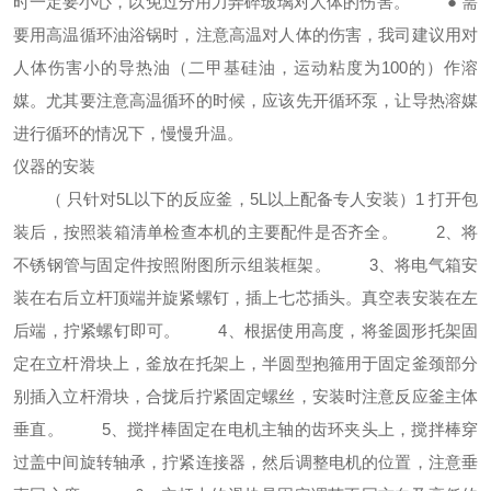
时一定要小心，以免过分用力弄碎玻璃对人体的伤害。 ● 需
要用高温循环油浴锅时，注意高温对人体的伤害，我司建议用对
人体伤害小的导热油（二甲基硅油，运动粘度为100的）作溶
媒。尤其要注意高温循环的时候，应该先开循环泵，让导热溶媒
进行循环的情况下，慢慢升温。
仪器的安装
（ 只针对5L以下的反应釜，5L以上配备专人安装）1 打开包
装后，按照装箱清单检查本机的主要配件是否齐全。 2、将
不锈钢管与固定件按照附图所示组装框架。 3、将电气箱安
装在右后立杆顶端并旋紧螺钉，插上七芯插头。真空表安装在左
后端，拧紧螺钉即可。 4、根据使用高度，将釜圆形托架固
定在立杆滑块上，釜放在托架上，半圆型抱箍用于固定釜颈部分
别插入立杆滑块，合拢后拧紧固定螺丝，安装时注意反应釜主体
垂直。 5、搅拌棒固定在电机主轴的齿环夹头上，搅拌棒穿
过盖中间旋转轴承，拧紧连接器，然后调整电机的位置，注意垂