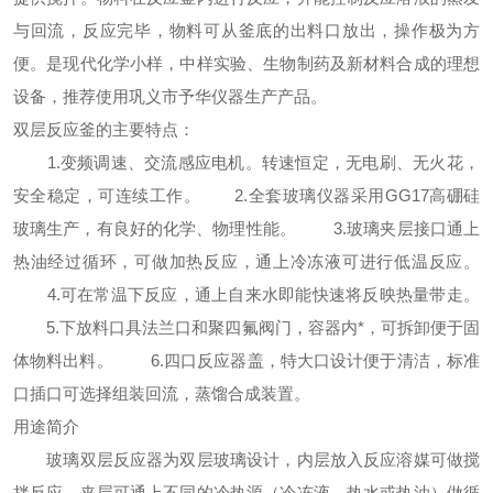
与回流，反应完毕，物料可从釜底的出料口放出，操作极为方
便。是现代化学小样，中样实验、生物制药及新材料合成的理想
设备，推荐使用巩义市予华仪器生产产品。
双层反应釜的主要特点：
1.变频调速、交流感应电机。转速恒定，无电刷、无火花，
安全稳定，可连续工作。 2.全套玻璃仪器采用GG17高硼硅
玻璃生产，有良好的化学、物理性能。 3.玻璃夹层接口通上
热油经过循环，可做加热反应，通上冷冻液可进行低温反应。
4.可在常温下反应，通上自来水即能快速将反映热量带走。
5.下放料口具法兰口和聚四氟阀门，容器内*，可拆卸便于固
体物料出料。 6.四口反应器盖，特大口设计便于清洁，标准
口插口可选择组装回流，蒸馏合成装置。
用途简介
玻璃双层反应器为双层玻璃设计，内层放入反应溶媒可做搅
拌反应，夹层可通上不同的冷热源（冷冻液，热水或热油）做循