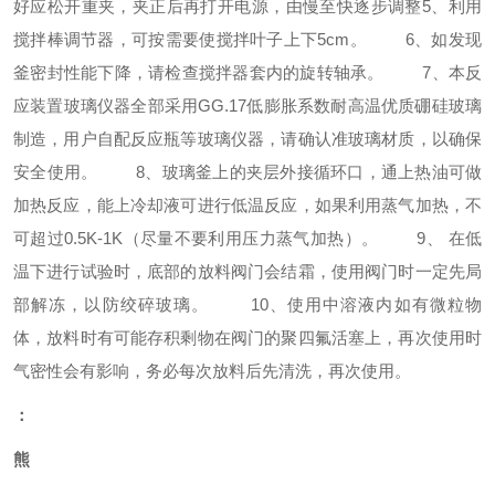
好应松开重夹，夹正后再打开电源，由慢至快逐步调整5、利用
搅拌棒调节器，可按需要使搅拌叶子上下5cm。 6、如发现
釜密封性能下降，请检查搅拌器套内的旋转轴承。 7、本反
应装置玻璃仪器全部采用GG.17低膨胀系数耐高温优质硼硅玻璃
制造，用户自配反应瓶等玻璃仪器，请确认准玻璃材质，以确保
安全使用。 8、玻璃釜上的夹层外接循环口，通上热油可做
加热反应，能上冷却液可进行低温反应，如果利用蒸气加热，不
可超过0.5K-1K（尽量不要利用压力蒸气加热）。 9、 在低
温下进行试验时，底部的放料阀门会结霜，使用阀门时一定先局
部解冻，以防绞碎玻璃。 10、使用中溶液内如有微粒物
体，放料时有可能存积剩物在阀门的聚四氟活塞上，再次使用时
气密性会有影响，务必每次放料后先清洗，再次使用。
：
熊