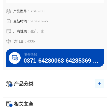
变频调速，双层玻璃反应釜夹层可以提供做高温反应(Z高温
度可以达到300℃)；双层玻璃反应釜也可以做低温反应(Z低
产品型号：
YSF－30L
温度可以达到－，80℃)；双层玻璃反应釜可以抽真空，做负
更新时间：
2026-02-27
压反应。而且它的独到的设计使试验更加的安全，：
厂商性质：
生产厂家
访问量：
4335
服务热线
0371-64280063 64285369 64285222
产品分类
相关文章