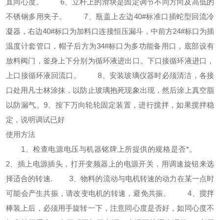
直同心度。 6、立杆上的滑块是固定调节不同方向及高低的
不锈钢多用夹子。 7、瓶盖上左边40#标准口插蛇型回流冷
凝器，右边40#标口为加料口连接恒压漏斗，中前方24#标口为插
温度计套管口，帽子后方为34#标口为多功能备用口，底部设有
放料阀门，釜身上下分别为循环液进出口。下口接循环液进口，
上口接循环液回流口。 8、安装玻璃仪器时必须清洁，各接
口处用凡士林涂抹，以防止玻璃抱死现象出现，然后涂上真空脂
以防漏气。9、按下万向轮轮固定装置，进行搅拌，如果搅拌稳
定，说明调试已好
使用方法
1、检查电源电压与机器铭牌上所提供的规格是否*。
2、插上电源插头，打开变频器上的电源开关，用调速旋钮来选
择适合的转速. 3、物料的流动与电机转速的动力在某一点时
可能会产生共振，请改变电机的转速，避免共振。 4、搅拌
棒装上后，必须用手旋转一下，注意同心度是否好，如同心度不