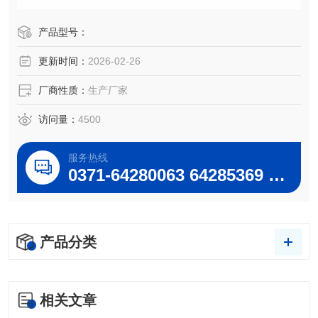
通过风道进行循环估工作室恒温度较为均匀。该产品外壳采
用静电喷涂和高级锤纹漆喷涂，涂模牢固美观，温控仪表为
产品型号：
智能化数字显示和数字显示两种供用户选用。：
更新时间：
2026-02-26
厂商性质：
生产厂家
访问量：
4500
服务热线
0371-64280063 64285369 64285222
产品分类
相关文章