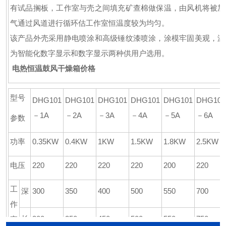
有试品搁板，工作室与壳之间填充矿查棉做保温，由风机将被加
气通过风道进行循环估工作室恒温度较为均匀。
该产品外壳采用静电喷涂和高级锤纹漆喷涂，涂模牢固美观，温
为智能化数字显示和数字显示两种供用户选用。
电热恒温鼓风干燥箱价格
型号
DHG101
DHG101
DHG101
DHG101
DHG101
DHG101
－1A
－2A
－3A
－4A
－5A
－6A
参数
功率
0.35KW
0.4KW
1KW
1.5KW
1.8KW
2.5KW
电压
220
220
220
220
200
220
工
深
300
350
400
500
550
700
作
长
300
350
450
500
550
750
室