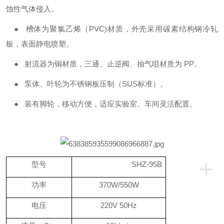
蚀性气体侵入。
●
槽体为聚氯乙烯（
PVC)材质，外壳采用碳素结构钢冷轧
板，表面静电喷塑。
●
射流器为铜材质，三通、止逆阀、抽气咀材质为
PP。
●
泵体、叶轮为不锈钢板压制（
SUS标准）。
●
装有脚轮，移动方便，适应实验室、车间灵活配置。
+
型号
SHZ-95B
功率
370W/550W
电压
220V 50Hz