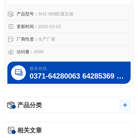
改进而成的大抽气量泵，设有新型的分水器，具有多头喷
射，增大抽气量是实验室的理想抽真空设备，采用不锈钢
产品型号：
SHZ-95B防腐五抽
件，即耐腐蚀不生锈，延长使用寿命，不污染等作用。循环
更新时间：
2026-03-02
水式真空泵/巩义予华生产厂家
厂商性质：
生产厂家
访问量：
4506
服务热线
0371-64280063 64285369 64285222
产品分类
相关文章