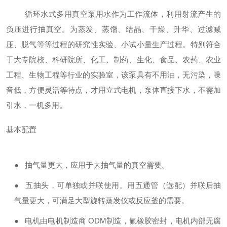
循环水式多用真空泵
用水作为工作流体，利用射流产生的
负压进行抽真空。为蒸发、蒸馏、结晶、干燥、升华、过滤减
压、脱气等等过程的研究性实验、小试小量生产过程。特别符合
于大专院校、科研院所、化工、制药、生化、食品、农药、农业
工程、生物工程等行业的实验室
，
该泵具有不用油，无污染，噪
音低，方便灵活等特点，才用立式电机，泵体直接下水，不需加
引水，一机多用。
基本配置
●
抽气量更大，应用于大抽气量的真空需要。
●
五抽头，可单独或并联使用。用五通管（选配）并联后抽
气
量更
大，可满足大型旋转蒸发仪或反应釜的需要。
●
电机由电机制造商
ODM制造，氟橡胶密封，电机内部无腐