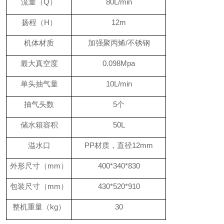
流量（
Q
）
80L/min
扬程（
H
）
12m
机体材质
加强聚丙烯
/
不锈钢
最大真空度
0.098Mpa
单头抽气量
10L/min
抽气头数
5
个
储水箱容积
50L
溢水口
PP
材质，直径
12mm
外形尺寸（
mm
）
400*340*830
包装尺寸（
mm
）
430*520*910
整机重量（
kg
）
30