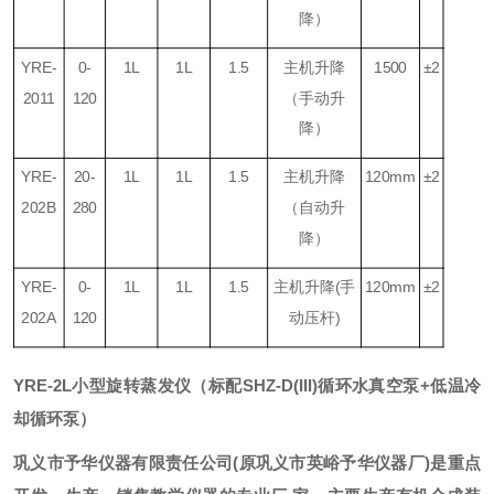
降）
YRE-
0-
1L
1L
1.5
主机升降
1500
±2
2011
120
（手动升
降）
YRE-
20-
1L
1L
1.5
主机升降
120mm
±2
202B
280
（自动升
降）
YRE-
0-
1L
1L
1.5
主机升降(手
120mm
±2
202A
120
动压杆)
YRE-2L
小型旋转蒸发仪（标配SHZ-D(III)循环水真空泵+低温冷
却循环泵）
巩义市予华仪器有限责任公司
(
原巩义市英峪予华仪器厂
)
是重点