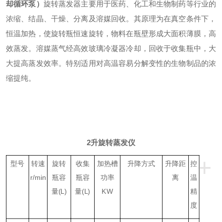
却循环泵）
旋转蒸发器主要用于医药、化工和生物制药等行业的
浓缩、结晶、干燥、分离及溶媒回收。其原理为在真空条件下，
恒温加热，使旋转瓶恒速旋转，物料在瓶壁形成大面积薄膜，高
效蒸发。溶媒蒸气经高效玻璃冷凝器冷却，回收于收集瓶中，大
大提高蒸发效率。特别适用对高温容易分解变性的生物制品的浓
缩提纯。
2升旋转蒸发仪
+
型号
转速
旋转
收集
加热槽
升降方式
升降距
控
r/min
瓶容
瓶容
功率
离
温
量(L)
量(L)
KW
精
度