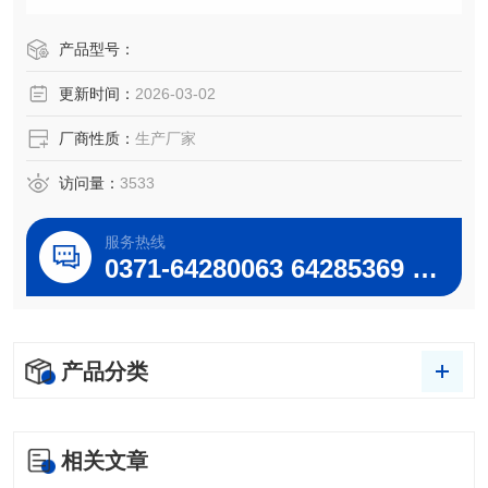
理为在真空条件下，恒温加热，使旋转瓶恒速旋转，物料在
瓶壁形成大面积薄膜，高效蒸发。溶媒蒸气经高效玻璃冷凝
产品型号：
器冷却，回收于收集瓶中，大大提高蒸发效率。特别适用对
更新时间：
2026-03-02
高温容易分解变性的生物制品的浓缩提纯。
厂商性质：
生产厂家
访问量：
3533
服务热线
0371-64280063 64285369 64285222
产品分类
相关文章