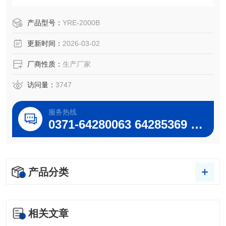
观大方、性能稳定，并且本装置预留升级接口，针对不同的
客户要求，通过升级软件即可达到用户要求。
产品型号：
YRE-2000B
旋转蒸发仪YRE-2000B丨按键设定丨温度转速数显丨主机电
更新时间：
2026-03-02
动升降0-150mm
厂商性质：
生产厂家
访问量：
3747
服务热线
0371-64280063 64285369 64285222
产品分类
相关文章