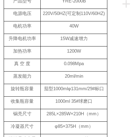
+
产品型号
YRE-2000B
电源电压
220V/50HZ(可定制110V/60HZ)
电机功率
40W
升降电机功率
15W减速增力
加热功率
1200W
真
空
度
0.098Mpa
蒸发能力
20ml/min
旋转瓶容量
茄型
1000mlφ131mm/29#标口
收集瓶容量
1000ml
35#球磨口
锅壳尺寸
285
L×
285
W×
210
H（mm）
冷凝器尺寸
φ85×375H（mm）