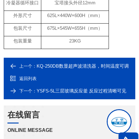
冷凝器循环接口
宝塔接头外径
12mm
外形尺寸
625
L×
440
W×
600
H（mm）
包装尺寸
675
L×
545
W×
655
H（mm）
包装重量
2
3
KG
KQ-250DB数显超声波清洗器，时间温度可调
上一个：
返回列表
YSFS-5L三层玻璃反应釜 反应过程清晰可见
下一个：
在线留言
ONLINE MESSAGE