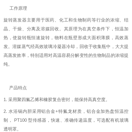
工作原理
旋转蒸发器主要用于
医药、化工和生物制药等行业的浓缩、结
晶、干燥、分离及溶媒回收
。
其原理为在真空条件下，恒温加
热，使旋转瓶恒速旋转，物料在瓶壁形成大面积薄膜，高效蒸
发
。
溶媒蒸气经高效玻璃冷凝器冷却，回收于收集瓶中，大大提
高蒸发效率
，
特别适用对高温容易分解变性的生物制品的浓缩提
纯。
产品特点
1.
采用聚四氟乙烯和橡胶复合密封，能保持高真空度。
2.
水
浴锅
内胆采用铝合金
+
特氟龙材质，铝合金加热盘
恒温控
制，
PT100
型传感器，快速、准确传递温度
，
可选配有机玻璃
透明罩。