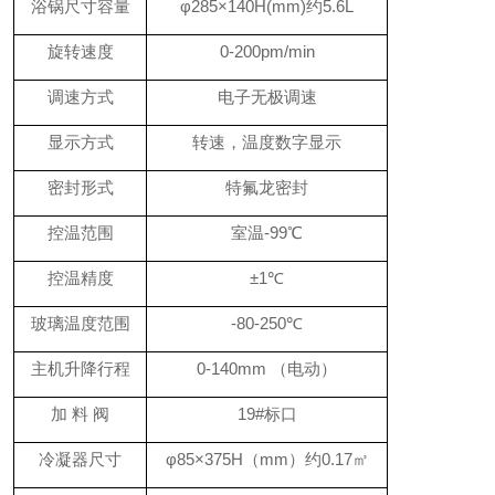
浴锅尺寸容量
φ2
85
×140H(mm)
约
5.6L
旋转速度
0-
200
pm/min
调速方式
电子无极调速
显示方式
转速，温度数字显示
密封形式
特氟龙密封
控温范围
室温
-
99
℃
控温精度
±1℃
玻璃温度范围
-80-250℃
主机升降行程
0-1
4
0mm （
电
动）
加
料
阀
19#标口
冷凝器尺寸
φ85×375H（mm）
约
0.17㎡