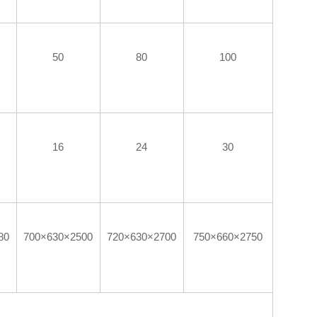
50
80
100
16
24
30
80
700×630×2500
720×630×2700
750×660×2750