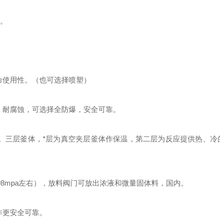
。
命使用性。（也可选择喷塑）
，耐腐蚀，可选择全防爆，安全可靠。
。三层釜体，*层为真空夹层釜体作保温，第二层为反应提供热、冷
98mpa
左右），放料阀门可放出浓液和微量固体料，国内。
作更安全可靠。