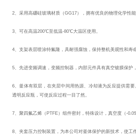
2、采用高硼硅玻璃材质（
GG17
），拥有优良的物理化学性能
3、可在高温
200
℃至低温
-80
℃大温区使用。
4、支架表层喷涂特氟隆，具耐强腐蚀，保持整机美观性和寿
5、先进变频调速，变频控制器，内部元件具有真空镀膜保护
6、
釜体有双层，在夹层中间用热源、冷却液为反应提供需要
透明反应瓶，可使反应过程一目了然。
7、聚四氟乙烯（
PTFE
）组件密封，特殊设计，真空度（
-0.0
8、
夹套压力控制装置，为本公司对釜体保护的新技术，使工