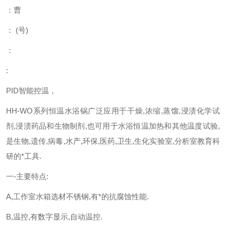
：曹
：
(
号
)
：
:
PID智能控温，
HH-WO系列恒温水浴锅广泛应用于干燥,浓缩,蒸馏,浸渍化学试
剂,浸渍药品和生物制剂,也可用于水浴恒温加热和其他温度试验,
是生物,遗传,病毒,水产,环保,医药,卫生,生化实验室,分析室教育科
研的*工具.
一-主要特点:
A,工作室水箱选材不锈钢,有*的抗腐蚀性能.
B,温控,有数字显示,自动温控.