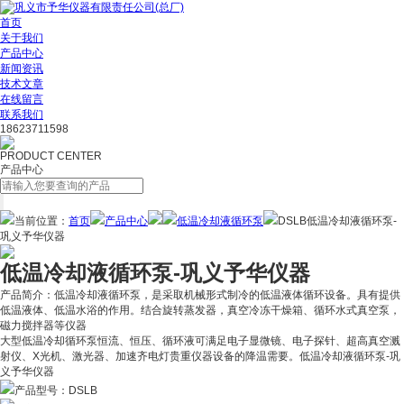
首页
关于我们
产品中心
新闻资讯
技术文章
在线留言
联系我们
18623711598
PRODUCT CENTER
产品中心
当前位置：
首页
产品中心
低温冷却液循环泵
DSLB低温冷却液循环泵-
巩义予华仪器
低温冷却液循环泵-巩义予华仪器
产品简介：
低温冷却液循环泵，是采取机械形式制冷的低温液体循环设备。具有提供
低温液体、低温水浴的作用。结合旋转蒸发器，真空冷冻干燥箱、循环水式真空泵，
磁力搅拌器等仪器
大型低温冷却循环泵恒流、恒压、循环液可满足电子显微镜、电子探针、超高真空溅
射仪、X光机、激光器、加速齐电灯贵重仪器设备的降温需要。低温冷却液循环泵-巩
义予华仪器
产品型号：
DSLB