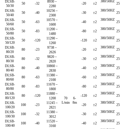
380/50HZ
DLSB-
8930－
50
-32
-20
±2
25
50/30
2280
380/50HZ
DLSB-
10256－
50
-40
-30
±2
25
50/40
2300
380/50HZ
DLSB-
10570－
50
-63
-40
±2
25
50/60
1600
380/50HZ
DLSB-
11200－
50
-83
-80
±2
25
50/80
1480
380/50HZ
DLSB-
11290－
50
-120
-120
±2
25
50/120
1260
380/50HZ
DLSB-
9738－
80
-23
-20
±2
25
80/20
2626
380/50HZ
DLSB-
9820－
80
-32
-30
±2
25
80/30
2820
380/50HZ
DLSB-
10860－
80
-40
-40
±2
25
80/40
2830
380/50HZ
DLSB-
11380－
80
-63
-60
±2
25
80/60
2100
380/50HZ
DLSB-
11670－
80
-83
-80
±2
25
80/80
1800
380/50HZ
DLSB-
11880－
80
-120
-120
±2
25
80/120
1200
70
6-
L/min
8m
380/50HZ
DLSB-
11245－
100
-23
-20
±2
25
100/20
2821
380/50HZ
DLSB-
11380－
100
-32
-30
±2
25
100/30
3012
380/50HZ
DLSB-
11520－
100
-40
-40
±2
25
100/40
3160