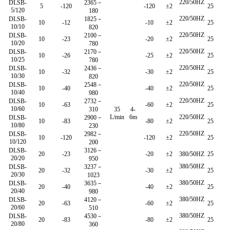
220/50HZ
DLSB-
2365－
5
-120
-120
±2
25
5/120
180
220/50HZ
DLSB-
1825－
10
-12
-10
±2
25
10/10
820
220/50HZ
DLSB-
2100－
10
-23
-20
±2
25
10/20
780
220/50HZ
DLSB-
2170－
10
-26
-25
±2
25
10/25
780
220/50HZ
DLSB-
2436－
10
-32
-30
±2
25
10/30
820
220/50HZ
DLSB-
2548－
10
-40
-40
±2
25
10/40
980
220/50HZ
DLSB-
2732－
10
-63
-60
±2
25
10/60
310
35
4-
L/min
6m
220/50HZ
DLSB-
2900－
10
-83
-80
±2
25
10/80
230
220/50HZ
DLSB-
2982－
10
-120
-120
±2
25
10/120
200
DLSB-
3126－
20
-23
-20
±2
380/50HZ
25
20/20
950
380/50HZ
DLSB-
3237－
20
-32
-30
±2
25
20/30
1023
380/50HZ
DLSB-
3635－
20
-40
-40
±2
25
20/40
980
380/50HZ
DLSB-
4120－
20
-63
-60
±2
25
20/60
510
380/50HZ
DLSB-
4530－
20
-83
-80
±2
25
20/80
360