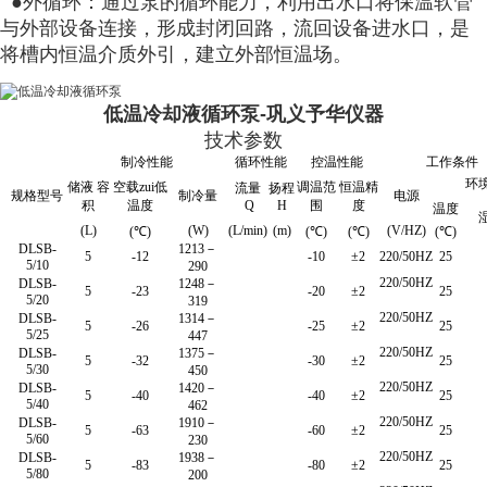
●外循环：通过泵的循环能力，利用出水口将保温软管
与外部设备连接，形成封闭回路，流回设备进水口，是
将槽内恒温介质外引，建立外部恒温场。
低温冷却液循环泵-巩义予华仪器
技术参数
制冷性能
循环性能
控温性能
工作条件
环
储液 容
空载zui低
调温范
恒温精
流量
扬程
规格型号
制冷量
电源
积
温度
Q
H
围
度
温度
(L)
(W)
(L/min)
(m)
(V/HZ)
(℃)
(℃)
(℃)
(℃)
DLSB-
1213－
5
-12
-10
±2
220/50HZ
25
5/10
290
220/50HZ
DLSB-
1248－
5
-23
-20
±2
25
5/20
319
220/50HZ
DLSB-
1314－
5
-26
-25
±2
25
5/25
447
220/50HZ
DLSB-
1375－
5
-32
-30
±2
25
5/30
450
220/50HZ
DLSB-
1420－
5
-40
-40
±2
25
5/40
462
220/50HZ
DLSB-
1910－
5
-63
-60
±2
25
5/60
230
220/50HZ
DLSB-
1938－
5
-83
-80
±2
25
5/80
200