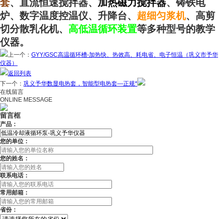
套
、直流恒速搅拌器、
加热磁力搅拌器
、铸铁电
炉、数字温度控温仪、升降台、
超细匀浆机
、高剪
切分散乳化机、
高低温循环装置
等多种型号的教学
仪器。
上一个：
GYY/GSC高温循环槽-加热快、热效高、耗电省、电子恒温（巩义市予华
仪器）
返回列表
下一个：
巩义予华数显电热套，智能型电热套—正规*
在线留言
ONLINE MESSAGE
留言框
产品：
您的单位：
您的姓名：
联系电话：
常用邮箱：
省份：