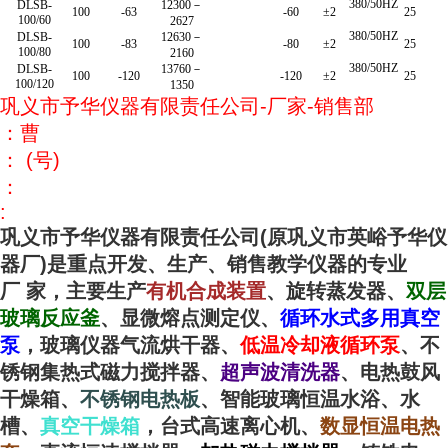
380/50HZ
DLSB-
12300－
100
-63
-60
±2
25
100/60
2627
380/50HZ
DLSB-
12630－
100
-83
-80
±2
25
100/80
2160
380/50HZ
DLSB-
13760－
100
-120
-120
±2
25
100/120
1350
巩义市予华仪器有限责任公司
-
厂家
-
销售部
：曹
：
(
号
)
：
:
巩义市予华仪器有限责任公司
(
原巩义市英峪予华仪
器厂
)
是重点开发、生产、销售教学仪器的专业
厂
家，主要生产
有机合成装置
、旋转蒸发器、
双层
玻璃反应釜
、显微熔点测定仪、
循环水式多用真空
泵
，玻璃仪器气流烘干器、
低温冷却液循环泵
、不
锈钢集热式磁力搅拌器、
超声波清洗器
、电热鼓风
干燥箱、
不锈钢电热板
、智能玻璃恒温水浴、水
槽、
真空干燥箱
，台式高速离心机、
数显恒温电热