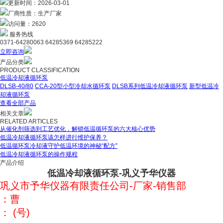
更新时间：
2026-03-01
厂商性质：
生产厂家
访问量：
2620
服务热线
0371-64280063 64285369 64285222
立即咨询
产品分类
PRODUCT CLASSIFICATION
低温冷却液循环泵
DLSB-40/80
CCA-20型小型冷却水循环泵
DLSB系列低温冷却液循环泵
新型低温冷
却液循环泵
查看全部产品
相关文章
RELATED ARTICLES
从催化剂筛选到工艺优化，解锁低温循环泵的六大核心优势
低温冷却液循环泵该怎样进行维护保养？
低温循环泵冷却液守护低温环境的神秘“配方”
低温冷却液循环泵的操作规程
产品介绍
低温冷却液循环泵-巩义予华仪器
巩义市予华仪器有限责任公司
-
厂家
-
销售部
：曹
：
(
号
)