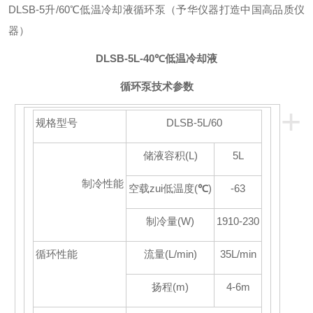
DLSB-5升/60℃低温冷却液循环泵（予华仪器打造中国高品质仪
器）
DLSB-5L-40
℃低温冷却液
循环泵技术参数
+
规格型号
DLSB-5L/60
储液容积
(L)
5L
制冷性能
空载zui低温度
(
℃
)
-63
制冷量
(W)
1910-230
循环性能
流量
(L/min)
35L
/min
扬程
(m)
4-6m