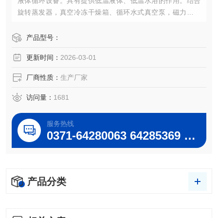
液体循环设备。具有提供低温液体、低温水浴的作用。结合
旋转蒸发器，真空冷冻干燥箱、循环水式真空泵，磁力搅拌
器等仪器，进行多功能低温下的化学反应作业及药物储存。
大型低温冷却循环泵恒流、恒压、循环液可满足电子显微
产品型号：
镜、电子探针、超高真空溅射仪、X光机、激光器、加速齐电
更新时间：
2026-03-01
灯贵重仪器设备的降温需要。DLSB-5升/60℃低温冷却液循
环泵（予华仪器打造中国高品质仪器）
厂商性质：
生产厂家
访问量：
1681
服务热线
0371-64280063 64285369 64285222
产品分类