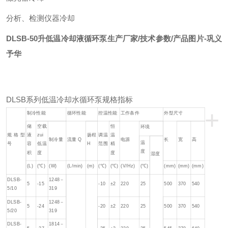
分析、检测仪器冷却
DLSB-50升低温冷却液循环泵生产厂家/技术参数/产品图片-巩义
予华
DLSB系列低温冷却水循环泵规格指标
+
制冷性能
循环性能
控温性能
工作条件
外型尺寸
储
空载
恒
环境
规格型
液
zui
扬程
调温
温
制冷量
流量 Q
电源
长
宽
高
温
号
容
低温
H
范围
精
度
积
度
度
湿度
(L)
(℃)
(W)
(L/min)
(m)
(℃)
(℃)
(V/Hz)
(℃)
(mm)
(mm)
(mm)
DLSB-
1248－
5
-15
-10
±2
220
25
500
370
540
5/10
319
DLSB-
1248－
5
-24
-20
±2
220
25
500
370
540
5/20
319
DLSB-
1814－