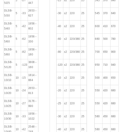
5
-27
-25
±2
220
25
545
370
640
5/25
447
DLSB-
2653－
5
-33
-30
±2
220
25
545
370
640
5/30
627
DLSB-
1956－
5
-42
-40
±2
220
25
600
410
670
5/40
602
DLSB-
1956－
5
-62
-60
±2
220/380
25
680
500
780
5/60
330
DLSB-
1956－
5
-82
-80
±2
220/380
25
700
650
900
5/80
180
DLSB-
3808－
5
-123
-120
±2
220/380
25
950
710
940
5/120
160
DLSB-
1814－
10
-15
-10
±2
220
25
500
400
650
10/10
884
DLSB-
2653－
10
-24
-20
±2
220
25
550
420
680
10/20
813
DLSB-
3176－
10
-27
-25
±2
220
25
550
420
680
10/25
990
DLSB-
1956－
10
-33
-30
±2
220
25
580
450
680
10/30
1022
DLSB-
2548－
10
-42
-40
±2
220
25
580
450
680
10/40
748