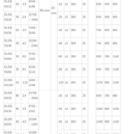
DLSB-
9348－
50
-15
-10
±2
380
25
650
550
950
50/10
4188
10-
30L/min
12m
DLSB-
15706
50
-24
-20
±2
380
25
650
550
950
50/20
－3694
DLSB-
7469－
50
-33
-30
±2
380
25
700
600
980
50/30
3540
DLSB-
10284
50
-42
-40
±2
380
25
700
600
980
50/40
－2565
DLSB-
2700－
50
-62
-60
±2
380
25
900
700
1140
50/60
1442
DLSB-
2540－
50
-82
-80
±2
380
25
900
700
1140
50/80
1210
DLSB-
2482－
50
-122
-120
±2
380
25
1270
900
1140
50/120
1298
DLSB-
15706
80
-24
-20
±2
380
25
900
700
980
80/20
－3604
DLSB-
8762－
80
-33
-30
±2
380
25
1000
800
1100
80/30
1941
DLSB-
10284
80
-42
-40
±2
380
25
1000
800
1100
80/40
－1631
DLSB-
10284