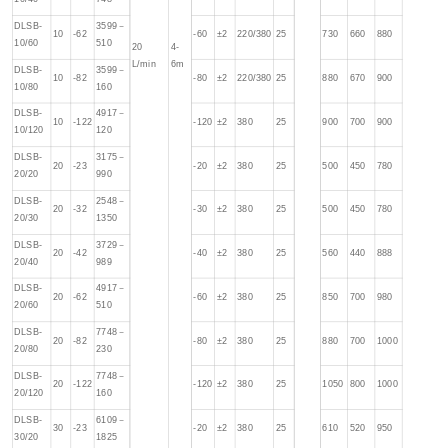
DLSB-
3599－
10
-62
-60
±2
220/380
25
730
660
880
10/60
510
20
4-
L/min
6m
DLSB-
3599－
10
-82
-80
±2
220/380
25
880
670
900
10/80
160
DLSB-
4917－
10
-122
-120
±2
380
25
900
700
900
10/120
120
DLSB-
3175－
20
-23
-20
±2
380
25
500
450
780
20/20
990
DLSB-
2548－
20
-32
-30
±2
380
25
500
450
780
20/30
1350
DLSB-
3729－
20
-42
-40
±2
380
25
560
440
888
20/40
989
DLSB-
4917－
20
-62
-60
±2
380
25
850
700
980
20/60
510
DLSB-
7748－
20
-82
-80
±2
380
25
880
700
1000
20/80
230
DLSB-
7748－
20
-122
-120
±2
380
25
1050
800
1000
20/120
160
DLSB-
6109－
30
-23
-20
±2
380
25
610
520
950
30/20
1825