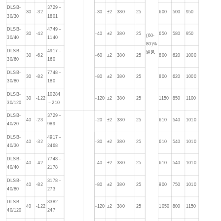
DLSB-
3729－
30
-32
-30
±2
380
25
600
500
950
30/30
1801
DLSB-
4749－
30
-42
-40
±2
380
25
650
580
950
(60-
30/40
1140
80)%
DLSB-
4917－
通风
30
-62
-60
±2
380
25
800
620
1000
30/60
160
DLSB-
7748－
30
-82
-80
±2
380
25
800
620
1000
30/80
180
DLSB-
10284
30
-122
-120
±2
380
25
1150
850
1100
30/120
－210
DLSB-
3729－
40
-23
-20
±2
380
25
610
540
1010
40/20
989
DLSB-
4917－
40
-32
-30
±2
380
25
610
540
1010
40/30
2468
DLSB-
7748－
40
-42
-40
±2
380
25
610
540
1010
40/40
2178
DLSB-
3178－
40
-82
-80
±2
380
25
900
750
1010
40/80
273
DLSB-
3382－
40
-122
-120
±2
380
25
1050
800
1150
40/120
247