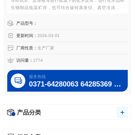
冷却试管、反应瓶等进行低温下的化学反应，进行化学品和
生物制品低温贮存，也可结合旋转蒸发仪、真空冷冻干燥
箱、循环水式多用真空泵等配套使用。
DLSB-50升低温冷却液循环泵生产厂家/技术参数/产品图片-
产品型号：
巩义予华
更新时间：
2026-03-01
厂商性质：
生产厂家
访问量：
2774
服务热线
0371-64280063 64285369 64285222
产品分类