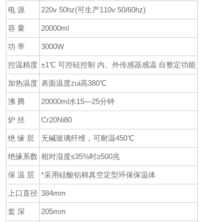
电 源
220v 50hz(可生产110v 50/60hz)
容 量
20000ml
功 率
3000W
控温精度
±1℃ 可控硅控制 内、外传感器感温 自整定功能
加热温度
表面温度zui高380℃
沸 腾
20000ml水15—25分钟
炉 丝
Cr20Ni80
绝 缘 层
无碱玻璃纤维，可耐温450℃
绝缘系数
相对湿度≤35%时≥500兆
保 温 层
*采用硅酸铝棉真空定型环保保温体
上口直径
384mm
套 深
205mm