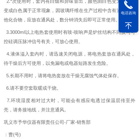
2.*次使用时，套内有白烟和异味冒出，颜色由白色变为褐色再
变成白色属于正常现象，因玻璃纤维在生产过程中含有油质及其
电话咨询
他化合物，应放在通风处，数分钟消失后即可正常使用。
3.3000ml以上电热套使用时有吱-吱响声是炉丝结构不同及与可
控硅调压脉冲信号有关，可放心使用。
4.液体溢入套内时，请迅速关闭电源，将电热套放在通风处，
待干燥后方可使用，以免漏电或电器短路发生危险。
5.长期不用时，请将电热套放在干燥无腐蚀气体处保存。
6.请不要空套取暖或干烧。
7.环境湿度相对过大时，可能会有感应电透过保温层传至外
壳，请务接地线，并注意通风。
巩义市予华仪器有限责任公司
-
厂家
-
销售部
：曹
(
号
)