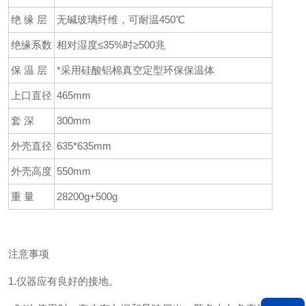
绝 缘 层
无碱玻璃纤维，可耐温450℃
绝缘系数
相对湿度≤35%时≥500兆
保 温 层
*采用硅酸铝棉真空定型环保保温体
上口直径
465mm
套 深
300mm
外壳直径
635*635mm
外壳高度
550mm
重 量
28200g+500g
注意事项
1.仪器应有良好的接地。