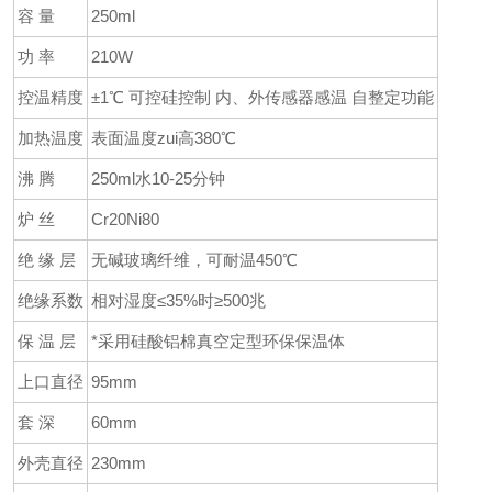
容 量
250ml
功 率
210W
控温精度
±1℃ 可控硅控制 内、外传感器感温 自整定功能
加热温度
表面温度zui高380℃
沸 腾
250ml水10-25分钟
炉 丝
Cr20Ni80
绝 缘 层
无碱玻璃纤维，可耐温450℃
绝缘系数
相对湿度≤35%时≥500兆
保 温 层
*采用硅酸铝棉真空定型环保保温体
上口直径
95mm
套 深
60mm
外壳直径
230mm