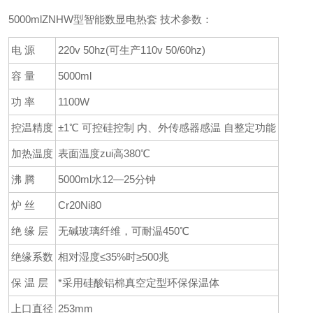
5000mlZNHW型智能数显电热套 技术参数：
电 源
220v 50hz(可生产110v 50/60hz)
容 量
5000ml
功 率
1100W
控温精度
±1℃ 可控硅控制 内、外传感器感温 自整定功能
加热温度
表面温度zui高380℃
沸 腾
5000ml水12—25分钟
炉 丝
Cr20Ni80
绝 缘 层
无碱玻璃纤维，可耐温450℃
绝缘系数
相对湿度≤35%时≥500兆
保 温 层
*采用硅酸铝棉真空定型环保保温体
上口直径
253mm