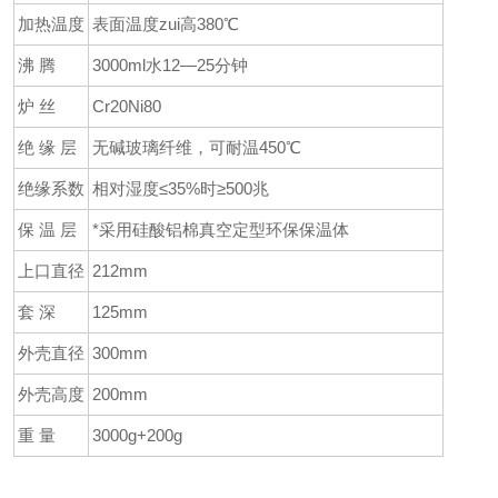
加热温度
表面温度zui高380℃
沸 腾
3000ml水12—25分钟
炉 丝
Cr20Ni80
绝 缘 层
无碱玻璃纤维，可耐温450℃
绝缘系数
相对湿度≤35%时≥500兆
保 温 层
*采用硅酸铝棉真空定型环保保温体
上口直径
212mm
套 深
125mm
外壳直径
300mm
外壳高度
200mm
重 量
3000g+200g