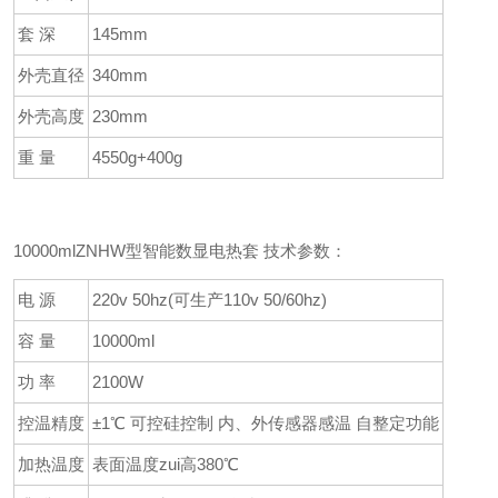
套 深
145mm
外壳直径
340mm
外壳高度
230mm
重 量
4550g+400g
10000mlZNHW型智能数显电热套 技术参数：
电 源
220v 50hz(可生产110v 50/60hz)
容 量
10000ml
功 率
2100W
控温精度
±1℃ 可控硅控制 内、外传感器感温 自整定功能
加热温度
表面温度zui高380℃