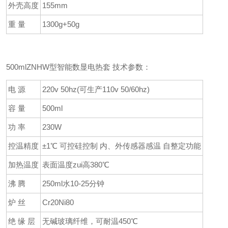
外壳高度
155mm
重 量
1300g+50g
500mlZNHW型智能数显电热套 技术参数：
电 源
220v 50hz(可生产110v 50/60hz)
容 量
500ml
功 率
230W
控温精度
±1℃ 可控硅控制 内、外传感器感温 自整定功能
加热温度
表面温度zui高380℃
沸 腾
250ml水10-25分钟
炉 丝
Cr20Ni80
绝 缘 层
无碱玻璃纤维，可耐温450℃