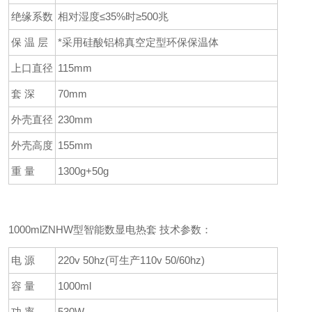
绝缘系数
相对湿度≤35%时≥500兆
保 温 层
*采用硅酸铝棉真空定型环保保温体
上口直径
115mm
套 深
70mm
外壳直径
230mm
外壳高度
155mm
重 量
1300g+50g
1000mlZNHW型智能数显电热套 技术参数：
电 源
220v 50hz(可生产110v 50/60hz)
容 量
1000ml
功 率
530W