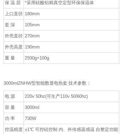
保 温 层
*采用硅酸铝棉真空定型环保保温体
上口直径
180mm
套 深
105mm
外壳直径
270mm
外壳高度
190mm
重 量
2930g+100g
3000mlZNHW型智能数显电热套 技术参数：
电 源
220v 50hz(可生产110v 50/60hz)
容 量
3000ml
功 率
730W
控温精度
±1℃ 可控硅控制 内、外传感器感温 自整定功能