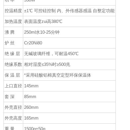
控温精度
±1℃ 可控硅控制 内、外传感器感温 自整定功能
加热温度
表面温度zui高380℃
沸 腾
250ml水10-25分钟
炉 丝
Cr20Ni80
绝 缘 层
无碱玻璃纤维，可耐温450℃
绝缘系数
相对湿度≤35%时≥500兆
保 温 层
*采用硅酸铝棉真空定型环保保温体
上口直径
145mm
套 深
85mm
外壳直径
260mm
外壳高度
165mm
重 量
1500g+50g