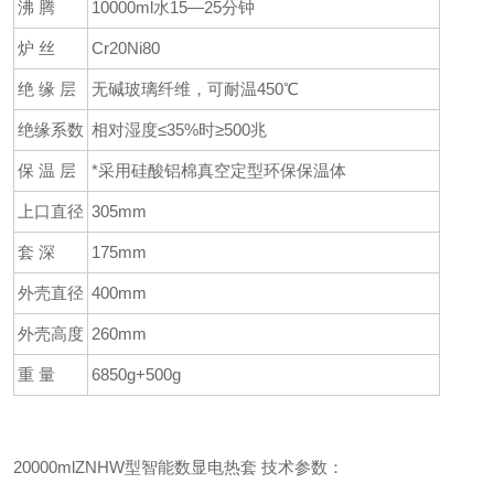
沸 腾
10000ml水15—25分钟
炉 丝
Cr20Ni80
绝 缘 层
无碱玻璃纤维，可耐温450℃
绝缘系数
相对湿度≤35%时≥500兆
保 温 层
*采用硅酸铝棉真空定型环保保温体
上口直径
305mm
套 深
175mm
外壳直径
400mm
外壳高度
260mm
重 量
6850g+500g
20000mlZNHW型智能数显电热套 技术参数：