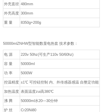
外壳直径
480mm
外壳高度
300mm
重 量
8350g+200g
50000mlZNHW型智能数显电热套 技术参数：
电 源
220v 50hz(可生产110v 50/60hz)
容 量
50000ml
功 率
5000W
控温精度
±1℃ 可控硅控制 内、外传感器感温 自整定功能
加热温度
表面温度zui高380℃
沸 腾
50000ml水20—30分钟
炉 丝
Cr20Ni80