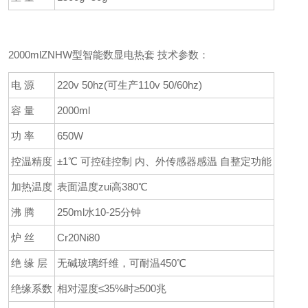
2000mlZNHW型智能数显电热套 技术参数：
电 源
220v 50hz(可生产110v 50/60hz)
容 量
2000ml
功 率
650W
控温精度
±1℃ 可控硅控制 内、外传感器感温 自整定功能
加热温度
表面温度zui高380℃
沸 腾
250ml水10-25分钟
炉 丝
Cr20Ni80
绝 缘 层
无碱玻璃纤维，可耐温450℃
绝缘系数
相对湿度≤35%时≥500兆