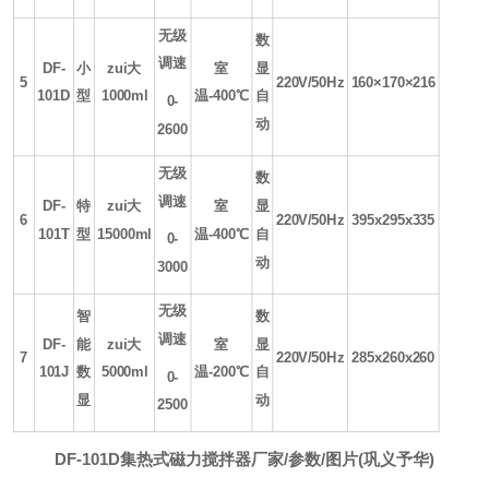
无级
数
调速
DF-
小
zui大
室
显
5
220V/50Hz
160×170×216
101D
型
1000ml
温
-400
℃
自
0-
动
2600
无级
数
调速
DF-
特
zui大
室
显
6
220V/50Hz
395x295x335
101T
型
15000ml
温
-400
℃
自
0-
动
3000
无级
智
数
调速
DF-
能
zui大
室
显
7
220V/50Hz
285x260x260
101J
数
5000ml
温
-200
℃
自
0-
显
动
2500
DF-101D集热式磁力搅拌器厂家/参数/图片(巩义予华)