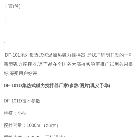
：曹
(
号
)
：
：
:
DF-101系列集热式恒温加热磁力搅拌器,是我厂研制开发的一种
新型磁力搅拌器,该产品在全国各大高校实验室推广试用效果良
好,深受用户好评。
DF-101D集热式磁力搅拌器厂家/参数/图片(巩义予华)
DF-101D
技术参数
特征：小型
搅拌容量：
1000ml
（zui大）