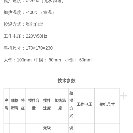
搅拌速度：
0-2600
（无极调速）
加热温度：
-400
℃（室温）
控温方式：智能自动
工作电压：220V/50Hz
整机尺寸：170×170×230
大锅：100mm 中锅： 90mm 小锅： 60mm
技术参数
+
控
序
规格
特
搅拌容
搅拌
加热温
温
工作电压
整机尺寸
号
型号
征
量
速度
度
方
式
无级
调