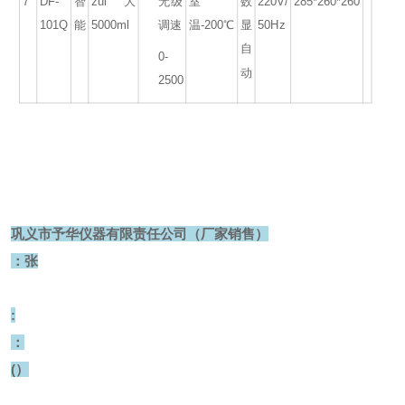
7
DF-
智
zui大
无级
室
数
220V/
285*260*260
101
Q
能
5000ml
调速
温
-200
℃
显
50Hz
自
0-
动
2500
巩义市予华仪器有限责任公司（厂家销售）
：张
:
：
(）