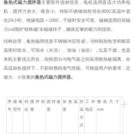
集热式磁力搅拌器
主要部件选材优良，电机选用直流大功率电
机，搅拌力矩大、噪音小。特制不锈钢加热管在
800C
高温中老
化
24
小时。绝缘电阻＞
1000
，干烧时安全可靠。磁钢选用目前磁
力zui强
的“钕铁磞
”
永磁做转子，确保足够的吸力和扭矩。
结构合理，集热锅用优质不锈钢冲压而成，与特制加热管和耐高
温密封组合，可加水（水浴）、加油（油浴），以及干烧，也是
本机主要优点所在，加热部分与电气箱之间采用散热板隔离，在
高温加热搅拌下，不影响整机电气性能。可根据用户的要求，定
做大、小容量的
集热式磁力搅拌器
。
+
序
规格
特
搅拌容
搅拌速
加热温
控
工作
整机尺寸
号
型号
征
量
度
度
温
电压
mm
方
式