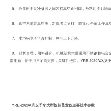
5、 收集瓶于副冷凝器之间装有真空止回阀，放料时不影响蒸
6、 真空系统装真空表，对低沸点物料可调节zui合适工作真
7、 水浴锅电子恒温控制，并可上下升降。
8、 结构合理，用料讲究。机械结构大量采用不锈钢和铝合
部用新，便于用户采购更换，关键件进口。
YRE-2020A
YRE-2020A巩义予华大型旋转蒸发仪主要技术参数