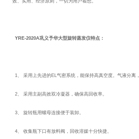
效、实用、经济原则，一切为用户着想。
YRE-2020A巩义予华大型旋转蒸发仪特点：
1、 采用上先进的EL气密系统，能保持高真空度。气液分离
2、 采用主副高效双冷凝器，确保高回收率。
3、 旋转瓶用螺母连接便于装卸。
4、 收集瓶下口有放料阀，回收溶媒十分快捷。