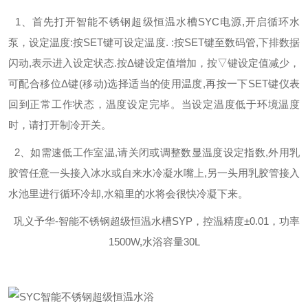
1、首先打开
智能不锈钢超级恒温水槽SYC电源,开启循环水
泵，设定温度:按SET键可设定温度. :按SET键至数码管,下排数据
闪动,表示进入设定状态.按Δ键设定值增加，按▽键设定值减少，
可配合移位Δ键(移动)选择适当的使用温度,再按一下SET键仪表
回到正常工作状态，温度设定完毕。当设定温度低于环境温度
时，请打开制冷开关。
2、如需速低工作室温,请关闭或调整数显温度设定指数,外用乳
胶管任意一头接入冰水或自来水冷凝水嘴上,另一头用乳胶管接入
水池里进行循环冷却,水箱里的水将会很快冷凝下来。
巩义予华-智能不锈钢超级恒温水槽SYP，控温精度±0.01，功率
1500W,水浴容量30L