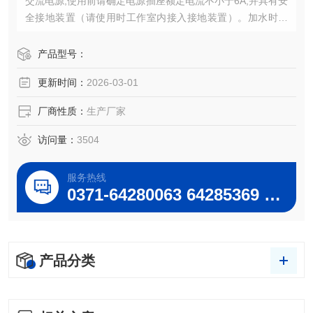
交流电源,使用前请确定电源插座额定电流不小于6A,并具有安
全接地装置（请使用时工作室内接入接地装置）。加水时请
注意离上盖板不低于8㎝（超级恒温水浴加水）必须用软水,用
蒸馏水,切勿使用井水、河水、泉水等硬水,以防加热管爆裂及
产品型号：
影响恒温灵敏度。 巩义予华-智能不锈钢超级恒温水槽SYP，
更新时间：
2026-03-01
控温精度±0.01，功率1500W,水浴容量30L
厂商性质：
生产厂家
访问量：
3504
服务热线
0371-64280063 64285369 64285222
产品分类