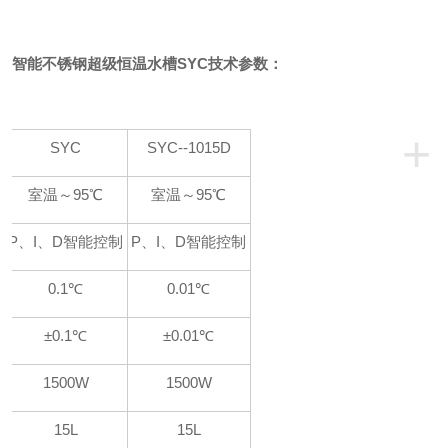
智能不锈钢超级恒温水槽SYC技术参数：
+
SYC
SYC
--1015D
围
室温～95℃
室温～95℃
式
P
、
I
、
D
智能控制
P
、
I
、
D
智能控制
0.1℃
0.01℃
动
±0.1℃
±0.0
1
℃
1500W
1500W
量
15L
15L