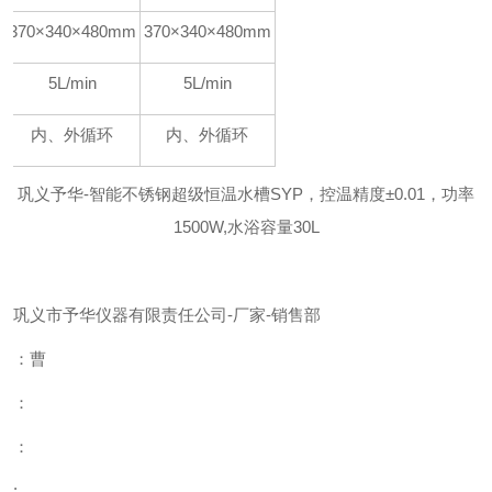
寸
370×340×480mm
370×340×480mm
5L/min
5L/min
式
内、外循环
内、外循环
巩义予华-智能不锈钢超级恒温水槽SYP，控温精度±0.01，功率
1500W,水浴容量30L
巩义市予华仪器有限责任公司
-
厂家
-
销售部
：曹
：
：
: