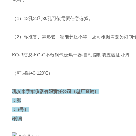
规格：
（1）12孔20孔30孔可依需要任意选择。
（2）标准管、异形管，精细长度不等，还可根据需要另订制
KQ-B防腐-KQ-C不锈钢气流烘干器-自动控制装置温度可调
（可调温40-120℃）
巩义市予华仪器有限责任公司（总厂直销）
：张
： (号）
/传真