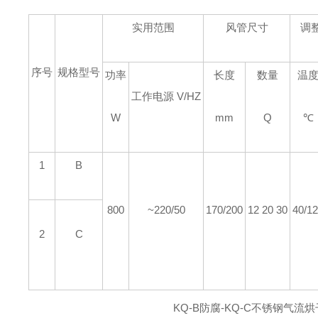
实用范围
风管尺寸
调
序号
规格型号
功率
长度
数量
温
工作电源 V/HZ
W
mm
Q
℃
1
B
800
~220/50
170/200
12 20 30
40/1
2
C
KQ-B防腐-KQ-C不锈钢气流