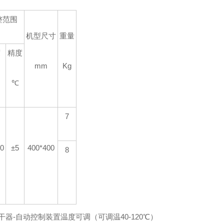
整范围
机型尺寸
重量
度
精度
mm
Kg
℃
7
20
±5
400*400
8
烘干器-自动控制装置温度可调（可调温40-120℃）