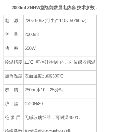
2000ml ZNHW型智能数显电热套 技术参数：
电
源
220v 50hz(
可生产
110v 50/60hz)
容
量
2000ml
功
率
650W
控温精度
±
1
℃
可控硅控制 内、外传感器感温
加热温度
表面温度zui高
380
℃
沸
腾
250ml
水10—
25
分钟
炉
丝
Cr20Ni80
绝
缘
层
无碱玻璃纤维，可耐温
450
℃
绝缘系数
相对湿度
≤
35%
时
≥
500
兆