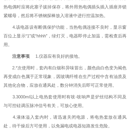
热电偶时应将此塞子拔掉保存，将外用热电偶插头插入插座并锁
紧螺母，然后将不锈钢探棒放入溶液中进行控温加热。
4.该电器设有断偶保护功能，当热电偶连接不良时，显示窗
百位上显示“1”或“hhhh”，绿灯灭，电器即停止加温，需检查后再
用。
注意事项
1.
仪器应有良好的接地。
2.*次使用时，套内有白烟和异味冒出，颜色由白色变为褐色
再变成白色属于正常现象，因玻璃纤维在生产过程中含有油质及
其他化合物，应放在通风处，数分钟消失后即可正常使用。
3.3000ml以上电热套使用时有吱-吱响声是炉丝结构不同及
与可控硅调压脉冲信号有关，可放心使用。
4.液体溢入套内时，请迅速关闭电源，将电热套放在通风
处，待干燥后方可使用，以免漏电或电器短路发生危险。