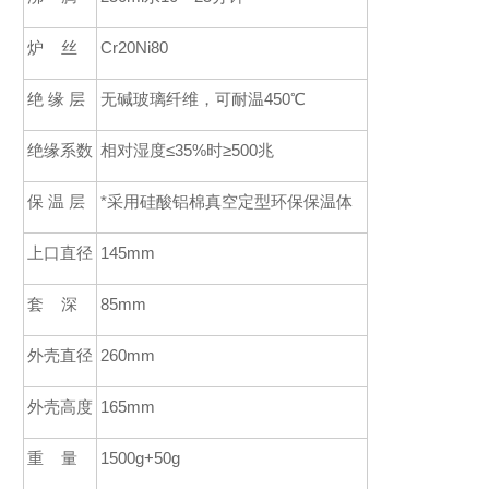
炉
丝
Cr20Ni80
绝
缘
层
无碱玻璃纤维，可耐温
450
℃
绝缘系数
相对湿度
≤
35%
时
≥
500
兆
保
温
层
*采用硅酸铝棉真空定型环保保温体
上口直径
145mm
套
深
85mm
外壳直径
260mm
外壳高度
165mm
重
量
1500g+50g