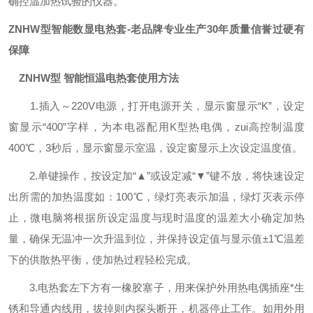
确控温加热试验的仪器。
ZNHW型智能数显电热套-老品牌专业生产30年质量信誉过硬有
保障
ZNHW型 智能恒温电热套使用方法
1.插入～220V电源，打开电源开关，显示窗显示“K”，设定
窗显示“400”字样，为本电器配用K型热电偶，zui高控制温度
400℃，3秒后，显示窗显示室温，设定窗显示上次设定温度值。
2.单键操作，按设定加“▲”或设定减“▼”键不放，将快速设定
出所需的加热温度如：100℃，绿灯亮表示加温，绿灯灭表示停
止，微电脑将根据所设定温度与现时温度的温差大小确定加热
量，确保无温冲一次升温到位，并保持设定值与显示值±1℃温差
下的供散热平衡，使加热过程轻松完成。
3.电热套左下方有一橡胶塞子，用来保护外用热电偶插座*生
锈和导通内线用，拔掉则内探头断开，机器停止工作。如用外用