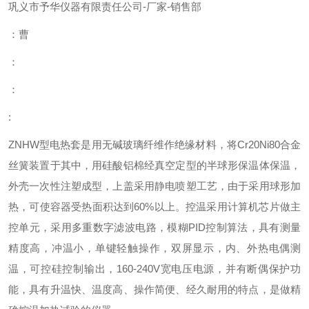
巩义市予华仪器有限责任公司
-
厂家
-
销售部
：曹
：
：
:
ZNHW
型电热套是用无碱玻璃纤维作绝缘材料，将Cr20Ni80合金
丝簧装置于其中，用硅酸铝棉经真空定型的半球形保温体保温，
外壳一次性注塑成型，上盖采用静电喷塑工艺，由于采用球形加
热，可使容器受热面积达到60%以上。控温采用计算机芯片做主
控单元，采用多重数字滤波电路，模糊PID控制算法，具有测量
精度高，冲温小，单键轻触操作，双屏显示，内、外热电偶测
温，可控硅控制输出，160-240V宽电压电源，并有断偶保护功
能，具有升温快、温度高、操作简便、经久耐用的特点，是做精