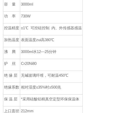
容
量
3000ml
功
率
730W
控温精度
±
1
℃
可控硅控制 内、外传感器感温
加热温度
表面温度zui高
380
℃
沸
腾
3000ml
水
12
—2
5
分钟
炉
丝
Cr20Ni80
绝
缘
层
无碱玻璃纤维，可耐温
450
℃
绝缘系数
相对湿度
≤
35%
时
≥
500
兆
保
温
层
*采用硅酸铝棉真空定型环保保温体
上口直径
212mm