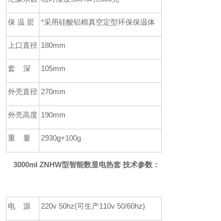
保
温
层
*采用硅酸铝棉真空定型环保保温体
上口直径
180mm
套
深
105mm
外壳直径
270mm
外壳高度
190mm
重
量
2930g+100g
3000ml ZNHW型智能数显电热套 技术参数：
电
源
220v 50hz(
可生产
110v 50/60hz)