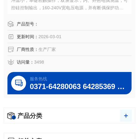
冲温小，单键轻触操作，双屏显示，内、外热电偶测温，可
控硅控制输出，160-240V宽电压电源，并有断偶保护功能，
具有升温快、温度高、操作简便、经久耐用的特点，是做精
确控温加热试验的Z理想仪器。ZNHW型智能数显电热套-老
产品型号：
品牌专业生产30年质量信誉过硬有保障
更新时间：
2026-03-01
厂商性质：
生产厂家
访问量：
3498
服务热线
0371-64280063 64285369 64285222
产品分类