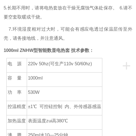
5.
长期不用时，请将电热套放在干燥无腐蚀气体处保存。 6.请不
要空套取暖或干烧。
7.环境湿度相对过大时，可能会有感应电透过保温层传至外
壳，请务接地线，并注意通风。
1000ml ZNHW
型智能数显电热套 技术参数：
+
电
源
220v 50hz(
可生产
110v 50/60hz)
容
量
1000ml
功
率
530W
控温精度
±
1
℃
可控硅控制 内、外传感器感温
加热温度
表面温度zui高
380
℃
沸
腾
250ml
水10—
25
分钟