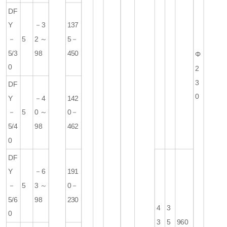
DF
Y
－3
137
－
5
2～
5－
5/3
98
450
Φ
0
2
3
DF
0
Y
－4
142
－
5
0～
0－
5/4
98
462
0
DF
Y
－6
191
－
5
3～
0－
5/6
98
230
4
3
0
3
5
960