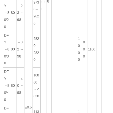
mi
8
973
Y
－2
n
8－
－8
80
3～
262
0/2
98
6
0
DF
982
1
Y
－3
8
0－
0
－8
80
2～
0
1100
282
0
0/3
98
0
0
0
0
DF
108
Y
－4
60
－8
80
0～
－2
0/4
98
830
0
±0.5
DF
113
1