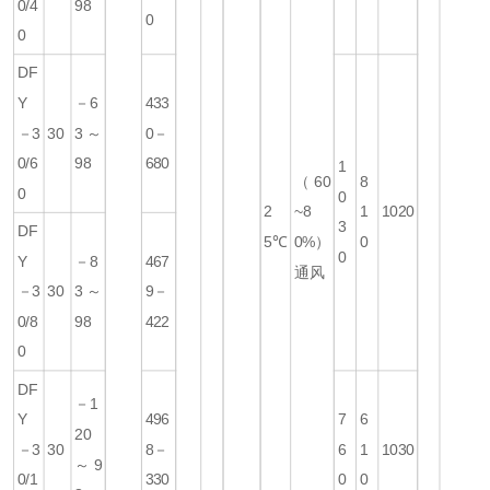
0/4
98
0
0
DF
Y
－6
433
－3
30
3～
0－
0/6
98
680
1
（60
8
0
0
2
~8
1
1020
3
DF
5℃
0%）
0
0
Y
－8
467
通风
－3
30
3～
9－
0/8
98
422
0
DF
－1
Y
496
7
6
20
－3
30
8－
6
1
1030
～9
0/1
330
0
0