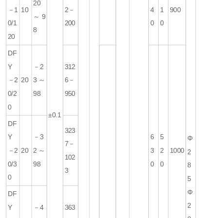
20
－1
10
2－
4
1
900
～9
0/1
200
0
0
8
20
DF
Y
－2
312
－2
20
3～
6－
0/2
98
950
0
±0.1
DF
323
Y
－3
6
5
Φ
7－
－2
20
2～
3
2
1000
2
102
0/3
98
0
0
8
3
0
5
Φ
DF
2
Y
－4
363