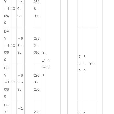
Y
－4
254
－1
10
0～
8－
0/4
98
980
0
DF
Y
－6
273
－1
10
3～
2－
0/6
98
310
35
7
6
0
L/
4-
2
5
900
mi
6
DF
0
0
n
Y
－8
290
－1
10
3～
0－
0/8
98
230
0
DF
－1
Y
298
9
7