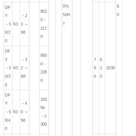
0%
6
DF
852
50H
0
Y
－2
0－
z
－5
50
3～
217
0/2
98
0
0
DF
893
Y
－3
7
6
0－
－5
50
2～
6
1
1030
228
0/3
98
0
0
0
0
DF
102
Y
－4
56
－5
50
0～
－2
0/4
98
300
0