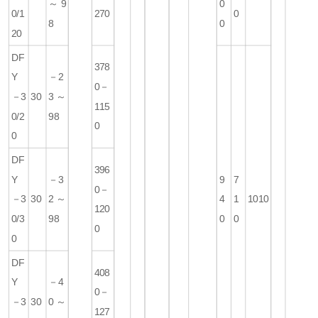
～9
0
0/1
270
0
8
0
20
DF
378
Y
－2
0－
－3
30
3～
115
0/2
98
0
0
DF
396
Y
－3
9
7
0－
－3
30
2～
4
1
1010
120
0/3
98
0
0
0
0
DF
408
Y
－4
0－
－3
30
0～
127