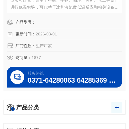
型实验仪器，适用于科研、生物、物理、医药、化工等部门
进行低温实验，可代替干冰和液氮做低温反应和相关设备提
供低温条件，又可以作为低温水槽做运用粘度的测试，又可
底部装磁力搅拌，分两段搅拌，使不锈钢槽内温度更均匀，
产品型号：
智能控温精确等特点。
更新时间：
2026-03-01
DFY-30L/60℃低温恒温磁力搅拌反应浴（巩义予华*）
厂商性质：
生产厂家
访问量：
1877
服务热线
0371-64280063 64285369 64285222
产品分类