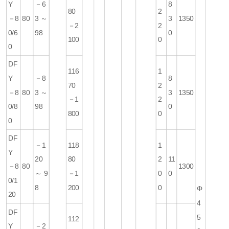
Y
－6
8
80
2
－8
80
3～
3
1350
－2
2
0/6
98
0
100
0
0
DF
116
1
Y
－8
8
70
2
－8
80
3～
3
1350
－1
2
0/8
98
0
800
0
0
DF
－1
118
1
Y
20
80
2
11
－8
80
1300
～9
－1
0
0
0/1
8
200
0
Φ
20
4
DF
5
112
Y
－2