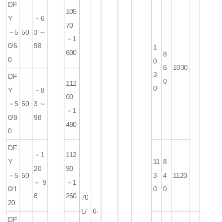
DF
105
Y
－6
70
－5
50
3～
－1
0/6
98
1
600
8
0
0
6
1030
3
DF
0
112
0
Y
－8
00
－5
50
3～
－1
0/8
98
480
0
DF
－1
112
Y
11
8
20
90
－5
50
3
4
1120
～9
－1
0/1
0
0
8
260
70
20
L/
6-
DF