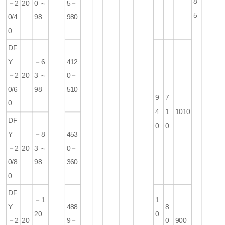
8
－2
20
0～
5－
5
0/4
98
980
0
DF
Y
－6
412
－2
20
3～
0－
0/6
98
510
9
7
0
4
1
1010
DF
0
0
Y
－8
453
－2
20
3～
0－
0/8
98
360
0
DF
－1
1
Y
488
8
20
0
－2
20
9－
0
900