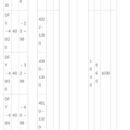
8
20
DF
432
Y
－2
2－
－4
40
3～
128
0/2
98
0
0
DF
439
1
Y
－3
8
0－
0
－4
40
2～
6
1030
130
3
0/3
98
0
0
0
0
DF
451
Y
－4
0－
－4
40
0～
132
0/4
98
0