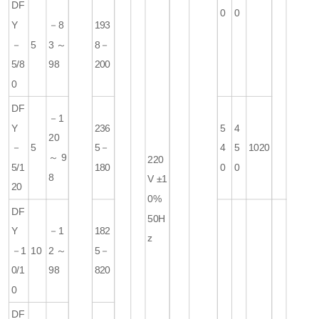
DF
0
0
Y
－8
193
－
5
3～
8－
5/8
98
200
0
DF
－1
Y
236
5
4
20
－
5
5－
4
5
1020
～9
220
5/1
180
0
0
8
V ±1
20
0%
DF
50H
Y
－1
182
z
－1
10
2～
5－
0/1
98
820
0
DF