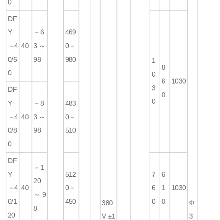
0
DF
Y
－6
469
－4
40
3～
0－
0/6
98
980
1
8
0
0
6
1030
3
DF
0
0
Y
－8
483
－4
40
3～
0－
0/8
98
510
0
DF
－1
Y
512
7
6
20
－4
40
0－
6
1
1030
～9
0/1
450
0
0
380
Φ
8
20
V ±1
3