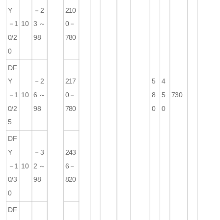
Y
－2
210
－1
10
3～
0－
0/2
98
780
0
DF
Y
－2
217
5
4
－1
10
6～
0－
8
5
730
0/2
98
780
0
0
5
DF
Y
－3
243
－1
10
2～
6－
0/3
98
820
0
DF