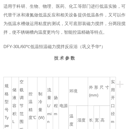
适用于科研、生物、物理、医药、化工等部门进行低温实验，可
代替干冰和液氮做低温反应和相关设备提供低温条件，又可以作
为低温水槽做运用粘度的测试，又可底部装磁力搅拌，分两段搅
拌，使不锈钢槽内温度更均匀，智能控温精确等特点。
DFY-30L/60℃低温恒温磁力搅拌反应浴（巩义予华*）
技 术 参 数
+
空
实
规
外形尺寸
储
载
流
用
环境
格
控
制
(mm)
液
调
量
扬
开
型
温
冷
容
节
L/
程
电源
口
号
精
量
积
范
mi
m
径
温
Ty
度℃
(W)
湿度
长
宽
高
L
围
n
m
度
pe