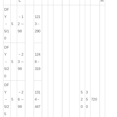
℃
m
DF
Y
－1
121
－
5
2～
3－
5/1
98
290
0
DF
Y
－2
124
－
5
3～
8－
5/2
98
319
0
DF
Y
－2
131
5
3
－
5
6～
4－
2
5
720
5/2
98
447
0
0
5