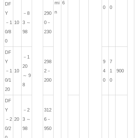
mi
6
DF
0
0
n
Y
－8
290
－1
10
3～
0－
0/8
98
230
0
DF
－1
Y
298
9
7
20
－1
10
2－
4
1
900
～9
0/1
200
0
0
8
20
DF
Y
－2
312
－2
20
3～
6－
0/2
98
950
0