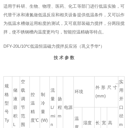
适用于科研、生物、物理、医药、化工等部门进行低温实验，可
代替干冰和液氮做低温反应和相关设备提供低温条件，又可以作
为低温水槽做运用粘度的测试，又可底部装磁力搅拌，分两段搅
拌，使不锈钢槽内温度更均匀，智能控温精确等特点。
DFY-20L/10℃低温恒温磁力搅拌反应浴（巩义予华*）
技 术 参 数
+
空
实
规
外形尺寸
储
载
流
用
环境
格
控
制
(mm)
液
调
量
扬
开
型
温
冷
容
节
L/
程
电源
口
号
精
量
积
范
mi
m
径
温
Ty
度℃
(W)
湿度
长
宽
高
L
围
n
m
度