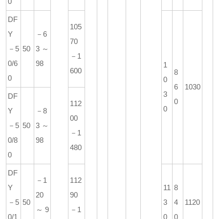
0
DF
105
Y
－6
70
－5
50
3～
－1
0/6
98
1
600
8
0
0
6
1030
3
DF
0
112
0
Y
－8
00
－5
50
3～
－1
0/8
98
480
0
DF
－1
112
Y
11
8
20
90
－5
50
3
4
1120
～9
－1
0/1
0
0