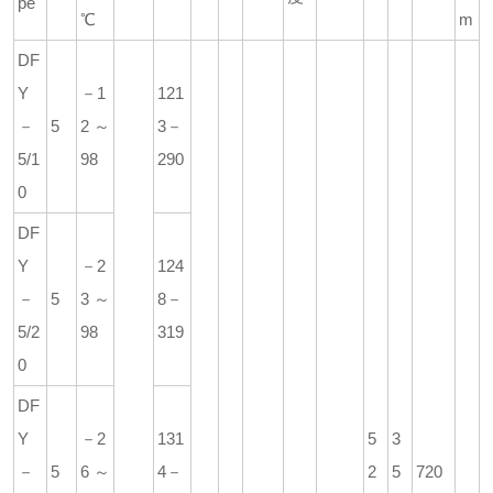
pe
℃
m
DF
Y
－1
121
－
5
2～
3－
5/1
98
290
0
DF
Y
－2
124
－
5
3～
8－
5/2
98
319
0
DF
Y
－2
131
5
3
－
5
6～
4－
2
5
720