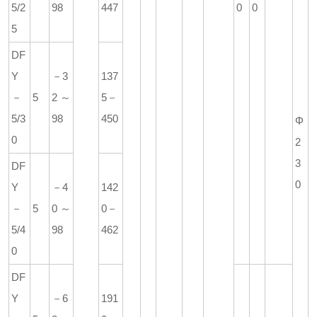
5/2
98
447
0
0
5
DF
Y
－3
137
－
5
2～
5－
5/3
98
450
Φ
0
2
3
DF
0
Y
－4
142
－
5
0～
0－
5/4
98
462
0
DF
Y
－6
191