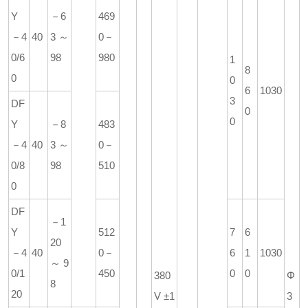
Y
－6
469
－4
40
3～
0－
0/6
98
980
1
8
0
0
6
1030
3
DF
0
0
Y
－8
483
－4
40
3～
0－
0/8
98
510
0
DF
－1
Y
512
7
6
20
－4
40
0－
6
1
1030
～9
0/1
450
0
0
380
Φ
8
20
V ±1
3