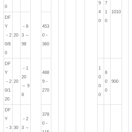
9
7
0
4
1
1010
DF
0
0
Y
－8
453
－2
20
3～
0－
0/8
98
360
0
DF
－1
1
Y
488
8
20
0
－2
20
9－
0
900
～9
0
0/1
270
0
8
0
20
DF
378
Y
－2
0－
－3
30
3～
115