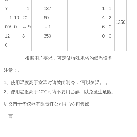
Y
－1
137
1
1
－1
10
20
60
4
2
135
0
00/
0
～9
－1
6
0
12
8
350
0
0
0
根据用户要求，可定做特殊规格的低温设备
注意：。
1、使用温度高于室温时请关闭制冷，*可以恒温。 。
2、使用温度高于40℃时请不要用乙醇，以免发生危险。
巩义市予华仪器有限责任公司
-
厂家
-
销售部
：曹
：