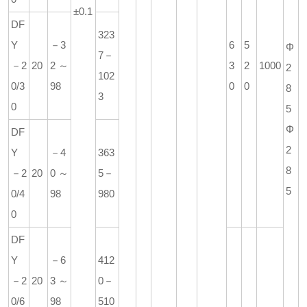
±0.1
DF
323
Y
－3
6
5
Φ
7－
－2
20
2～
3
2
1000
2
102
0/3
98
0
0
8
3
0
5
Φ
DF
2
Y
－4
363
8
－2
20
0～
5－
5
0/4
98
980
0
DF
Y
－6
412
－2
20
3～
0－
0/6
98
510