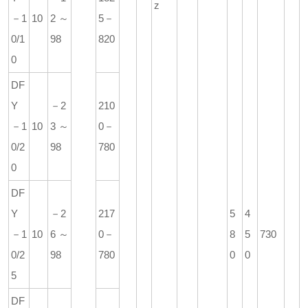
z
－1
10
2～
5－
0/1
98
820
0
DF
Y
－2
210
－1
10
3～
0－
0/2
98
780
0
DF
Y
－2
217
5
4
－1
10
6～
0－
8
5
730
0/2
98
780
0
0
5
DF