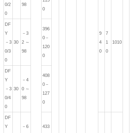
0/2
98
0
0
DF
396
Y
－3
9
7
0－
－3
30
2～
4
1
1010
120
0/3
98
0
0
0
0
DF
408
Y
－4
0－
－3
30
0～
127
0/4
98
0
0
DF
Y
－6
433