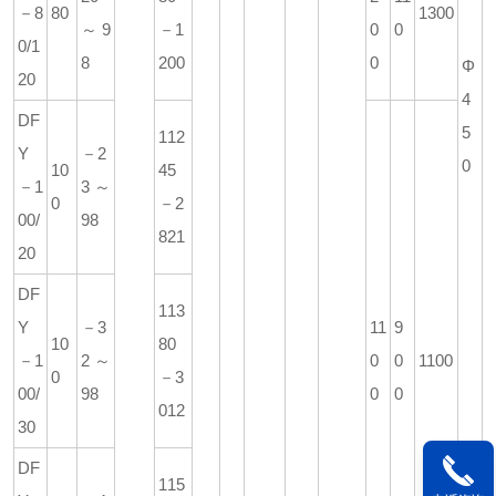
－8
80
1300
～9
－1
0
0
0/1
8
200
0
Φ
20
4
DF
5
112
Y
－2
0
10
45
－1
3～
0
－2
00/
98
821
20
DF
113
Y
－3
11
9
10
80
－1
2～
0
0
1100
0
－3
00/
98
0
0
012
30
DF
115