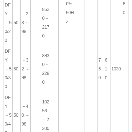
0%
6
DF
852
50H
0
Y
－2
0－
z
－5
50
3～
217
0/2
98
0
0
DF
893
Y
－3
7
6
0－
－5
50
2～
6
1
1030
228
0/3
98
0
0
0
0
DF
102
Y
－4
56
－5
50
0～
－2
0/4
98
300