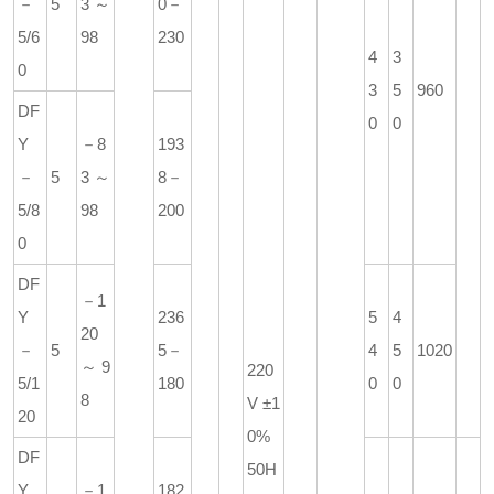
－
5
3～
0－
5/6
98
230
4
3
0
3
5
960
DF
0
0
Y
－8
193
－
5
3～
8－
5/8
98
200
0
DF
－1
Y
236
5
4
20
－
5
5－
4
5
1020
～9
220
5/1
180
0
0
8
V ±1
20
0%
DF
50H
Y
－1
182