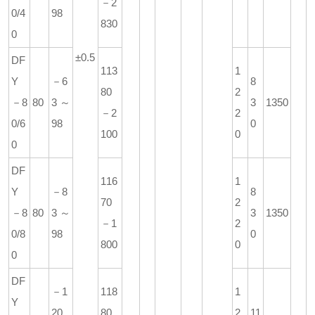
－2
0/4
98
830
0
±0.5
DF
113
1
Y
－6
8
80
2
－8
80
3～
3
1350
－2
2
0/6
98
0
100
0
0
DF
116
1
Y
－8
8
70
2
－8
80
3～
3
1350
－1
2
0/8
98
0
800
0
0
DF
－1
118
1
Y
20
80
2
11