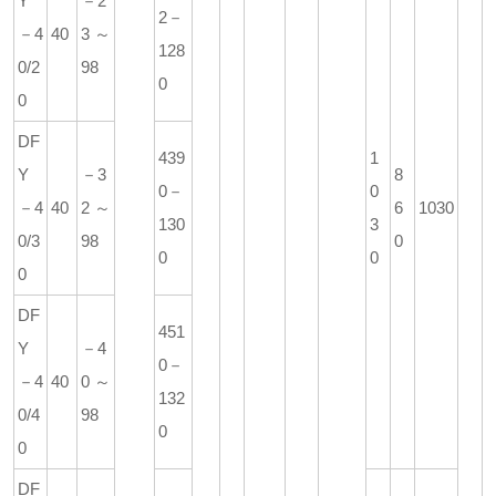
Y
－2
2－
－4
40
3～
128
0/2
98
0
0
DF
439
1
Y
－3
8
0－
0
－4
40
2～
6
1030
130
3
0/3
98
0
0
0
0
DF
451
Y
－4
0－
－4
40
0～
132
0/4
98
0
0
DF