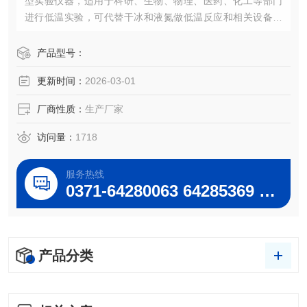
型实验仪器，适用于科研、生物、物理、医药、化工等部门
进行低温实验，可代替干冰和液氮做低温反应和相关设备提
供低温条件，又可以作为低温水槽做运用粘度的测试，又可
底部装磁力搅拌，分两段搅拌，使不锈钢槽内温度更均匀，
产品型号：
智能控温精确等特点。
更新时间：
2026-03-01
DFY-20L/10℃低温恒温磁力搅拌反应浴（巩义予华*）
厂商性质：
生产厂家
访问量：
1718
服务热线
0371-64280063 64285369 64285222
产品分类