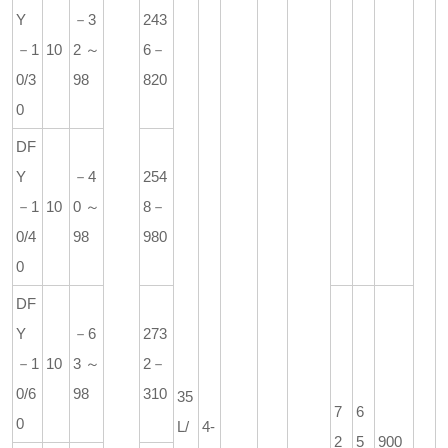
Y
－3
243
－1
10
2～
6－
0/3
98
820
0
DF
Y
－4
254
－1
10
0～
8－
0/4
98
980
0
DF
Y
－6
273
－1
10
3～
2－
0/6
98
310
35
7
6
0
L/
4-
2
5
900