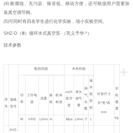
(4) 耐腐蚀、无污染、噪音低、移动方便，还可根据用户需要加
装真空调节阀。
(5)可同时有四名学生进行化学实验，缩小实验空间。
SHZ-D（Ⅲ）循环水式真空泵-（巩义予华-*）
技术参数
+
配机性能
本机性能
储
水
抽
全
zui大
单头
箱
外形尺寸
功
工作电
扬
机体
气
机
流量
真空
抽气
序
规格
容
率
源
程
材质
头
重
长
*
宽
*
高
度
量
号
型号
积
数
量
mm
kg
W
V/HZ
L/min
m
Mpa
L/min
个
L
SHZ-