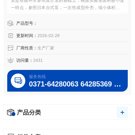
泵是在循环水多用真空泵的基础上，根据实验室面积较小这
一特点，参照日本台式泵，一次性成型外壳，缩小体积改进
而成，具有体积小，重量轻，外型美观等特点，双表、双头
抽气,四表四抽头，双面相同的多用真空泵，即便于教师直观
产品型号：
演示，学生亦可在任意一面开机、关机。
更新时间：
2026-02-28
厂商性质：
生产厂家
访问量：
2431
服务热线
0371-64280063 64285369 64285222
产品分类