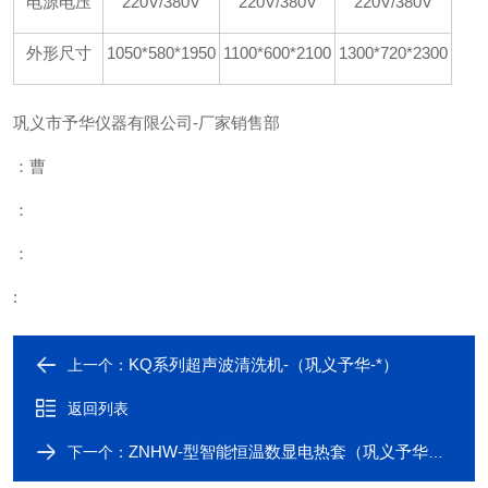
电源电压
220V/380V
220V/380V
220V/380V
外形尺寸
1050*580*1950
1100*600*2100
1300*720*2300
巩义市予华仪器有限公司-厂家销售部
：曹
：
：
:
KQ系列超声波清洗机-（巩义予华-*）
上一个：
返回列表
ZNHW-型智能恒温数显电热套（巩义予华厂价直销）
下一个：