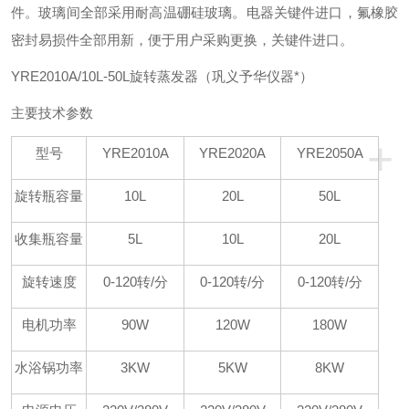
件。玻璃间全部采用耐高温硼硅玻璃。电器关键件进口，氟橡胶
密封易损件全部用新，便于用户采购更换，关键件进口。
YRE2010A/10L-50L旋转蒸发器（巩义予华仪器*）
主要技术参数
+
型号
YRE2010A
YRE2020A
YRE2050A
旋转瓶容量
10L
20L
50L
收集瓶容量
5L
10L
20L
旋转速度
0-120
转
/
分
0-120
转
/
分
0-120
转
/
分
电机功率
90W
120W
180W
水浴锅功率
3KW
5KW
8KW