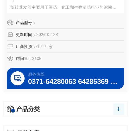
*）
旋转蒸发器主要用于医药、化工和生物制药行业的浓缩、结
晶、干燥、分离及溶媒回收。其原理为：在真空条件下，恒
温加热，使旋转瓶恒速旋转，物料在瓶壁形成大面积薄膜，
产品型号：
高效蒸发。溶媒蒸汽经高效玻璃冷凝器冷却，回收于收集瓶
更新时间：
2026-02-28
中，大大提高蒸发效率，特别选用于对高温容易分解变性的
生物制品的浓缩提纯。
厂商性质：
生产厂家
访问量：
3105
服务热线
0371-64280063 64285369 64285222
产品分类