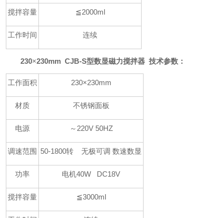
搅拌容量
≦2000ml
工作时间
连续
230
×
230mm CJB-S型数显磁力搅拌器 技术参数：
工作面积
230×230mm
材质
不锈钢面板
电源
～220V 50HZ
调速范围
50-1800转 无极可调 数速数显
功率
电机40W DC18V
搅拌容量
≦3000ml