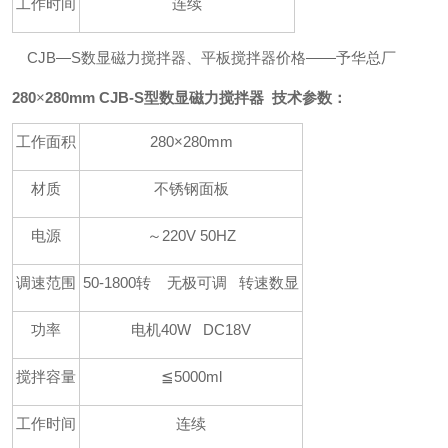
工作时间
连续
CJB—S数显磁力搅拌器、平板搅拌器价格——予华总厂
280
×
280mm CJB-S型数显磁力搅拌器 技术参数：
工作面积
280×280mm
材质
不锈钢面板
电源
～220V 50HZ
调速范围
50-1800转 无极可调 转速数显
功率
电机40W DC18V
搅拌容量
≦5000ml
工作时间
连续