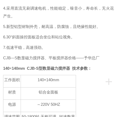
4.采用直流无刷调速电机，性能稳定，噪音小，寿命长，无火花
产生。
5.新型铝型材制外壳，耐高温，防腐蚀，且绝缘性能好。
6.30°斜面操控面板适合坐位和站位视角。
7.低速平稳，高速强劲。
CJB—S数显磁力搅拌器、平板搅拌器价格——予华总厂
140
×
140mm CJB-S型数显磁力搅拌器 技术参数：
+
工作面积
140×140mm
材质
铝合金面板
电源
～220V 50HZ
调速范围
50-1800转
无极可调 转速数显