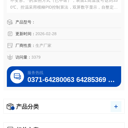
不变形。*的加热方式（已申请），表面Z高温度可达到33
0℃。控温采用模糊PID控制算法，双屏数字显示，自整定功
能，具有测量精度高，冲温小，单键轻触操作，内、外热电
偶测温，可控硅控制输出，160-240V宽电压电源，并有断偶
产品型号：
保护功能。
更新时间：
2026-02-28
厂商性质：
生产厂家
访问量：
3379
服务热线
0371-64280063 64285369 64285222
产品分类