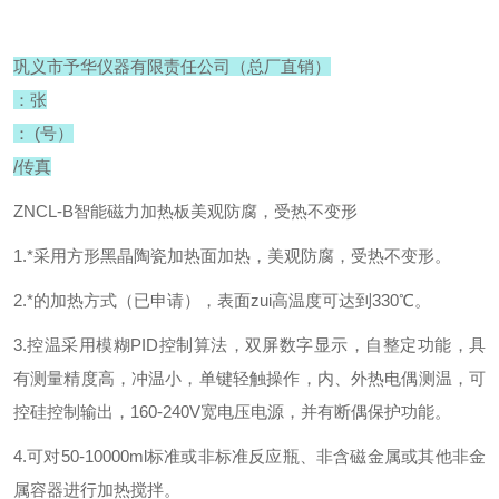
巩义市予华仪器有限责任公司（总厂直销）
：张
： (号）
/传真
ZNCL-B智能磁力加热板美观防腐，受热不变形
1.*采用方形黑晶陶瓷加热面加热，美观防腐，受热不变形。
2.*的加热方式（已申请），表面zui高温度可达到330℃。
3.控温采用模糊PID控制算法，双屏数字显示，自整定功能，具
有测量精度高，冲温小，单键轻触操作，内、外热电偶测温，可
控硅控制输出，160-240V宽电压电源，并有断偶保护功能。
4.可对50-10000ml标准或非标准反应瓶、非含磁金属或其他非金
属容器进行加热搅拌。