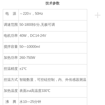
技术参数
+
电 源
～220∨，50Hz
调速范围
50-1800转/分,无极可调
电机功率
40W，DC14-24V
搅拌容量
50—10000ml
加热功率
260-750W
控温精度
±1℃
控温方式
智能数显，可控硅控制，内、外传感器测温
加热温度
表面zui高温度330℃
沸 腾
水10—25分钟