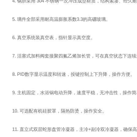
4.
锅胆采用
304
不锈钢一次冲压成型材质，结构紧凑、经久耐
5.
璃件全部采用耐高温膨胀系数
3.3
的高硼玻璃。
6.
真空系统装真空表，指针显示真空度。
7.
活塞式加料阀套接聚四氟乙烯加长管，可在真空状态下连续
8.
PID数字显示温度和转速
，
按键
控制
上下
升降，操作方便
。
9.
主机固定，水浴锅电动升降，速度平稳，无冲击性，操作简
10.
可选配
有机硅胶罩，隔热防烫，操作安全
。
11.
直立式双层蛇形盘管冷凝器，主冷
+
副冷双冷凝器，确保高