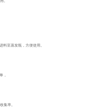
用。
进料至蒸发瓶，方便使用。
单，
收集率。