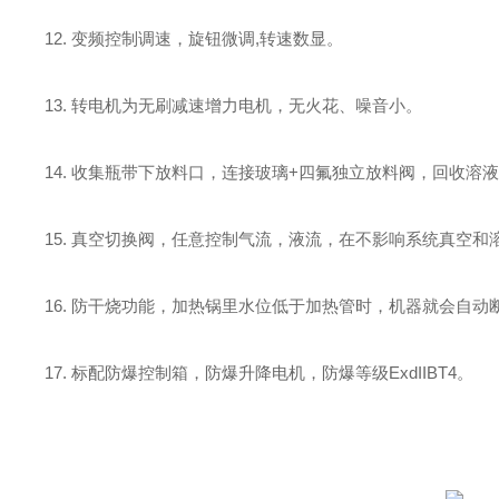
12.
变频控制调速，旋钮微调
,
转速数显。
13.
转电机为无刷减速增力电机，无火花、噪音小。
14.
收集瓶带下放料口，连接玻璃
+
四氟独立放料阀，回收溶液
15.
真空切换阀，任意控制气流，液流，在不影响系统真空和
16.
防干烧功能，加热锅里水位低于加热管时，机器就会自动
17.
标配防爆控制箱，防爆升降电机，防爆等级
ExdIIBT4。