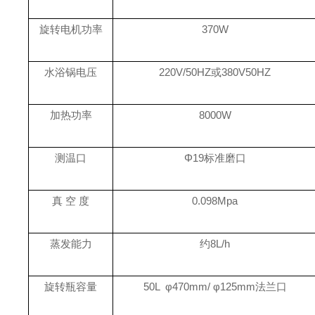
旋转电机功率
370W
水浴锅电压
220V/50HZ或380V50HZ
加热功率
8000W
测温口
Φ
19
标准磨口
真
空
度
0.098Mpa
蒸发能力
约
8L/h
旋转瓶容量
50L φ470mm/ φ125mm法兰口