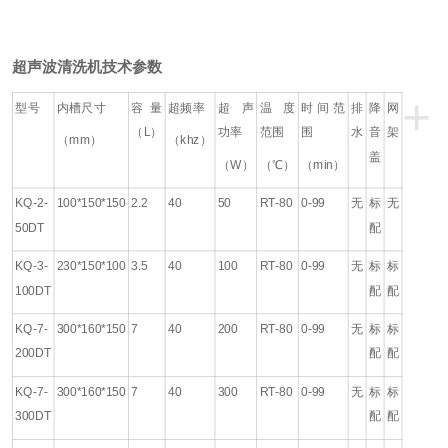
超声波清洗机
技术参数
+
型号
内槽尺寸
容量
超频率
超声
温度
时间范
排
降
网
（L）
功率
范围
围
水
音
架
（mm）
（khz）
盖
（W）
（℃）
（min）
KQ-2-
100*150*150
2.2
40
50
RT-80
0-99
无
标
无
50DT
配
KQ-3-
230*150*100
3.5
40
100
RT-80
0-99
无
标
标
100DT
配
配
KQ-7-
300*160*150
7
40
200
RT-80
0-99
无
标
标
200DT
配
配
KQ-7-
300*160*150
7
40
300
RT-80
0-99
无
标
标
300DT
配
配