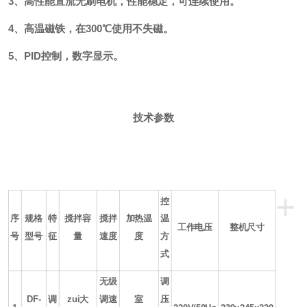
3、高性能直流无刷电机，性能稳定，可连续使用。
4、高温磁铁，在300
℃使用不失磁。
5、PID控制，数字显示。
技术参数
+
控
序
规格
特
搅拌容
搅拌
加热温
温
工作电压
整机尺寸
号
型号
征
量
速度
度
方
式
无级
调
DF-
调
zui大
调速
室
压