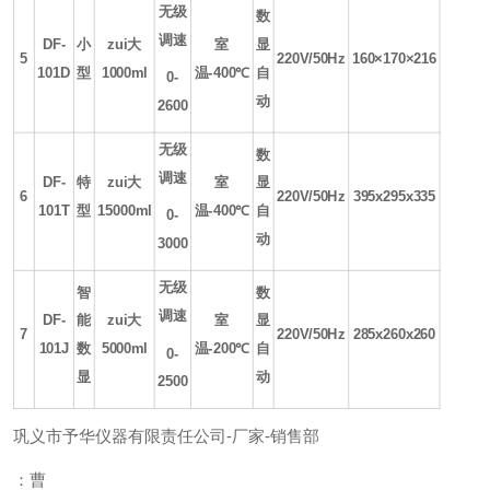
无级
数
调速
DF-
小
zui大
室
显
5
220V/50Hz
160×170×216
101D
型
1000ml
温
-400
℃
自
0-
动
2600
无级
数
调速
DF-
特
zui大
室
显
6
220V/50Hz
395x295x335
101T
型
15000ml
温
-400
℃
自
0-
动
3000
无级
智
数
调速
DF-
能
zui大
室
显
7
220V/50Hz
285x260x260
101J
数
5000ml
温
-200
℃
自
0-
显
动
2500
巩义市予华仪器有限责任公司
-
厂家
-
销售部
：曹