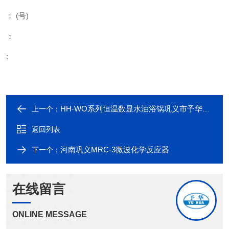
：
(
号
)
：
:
HH-WO系列恒温数显水油浴锅巩义市予华仪器有限责任公司厂家采用不锈钢内胆外壳静电喷塑
上一个：
返回列表
河南巩义MRC-3微波化学反应器
下一个：
在线留言
ONLINE MESSAGE