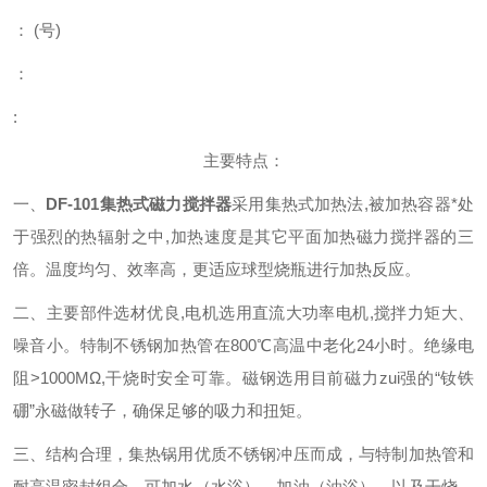
：
(
号
)
：
:
主要特点：
一、
DF-101集热式磁力搅拌器
采用集热式加热法,被加热容器*处
于强烈的热辐射之中,加热速度是其它平面加热磁力搅拌器的三
倍。温度均匀、效率高，更适应球型烧
瓶进行加热反应。
二、
主要部件选材优良,电机选用直流大功率电机,搅拌力矩大、
噪音小。特制不锈钢加热管在800℃高温中老化24小时。绝缘电
阻>1000MΩ,干烧时安全可靠。磁钢选用目前磁力zui强的“钕铁
硼”永磁做转子，确保足够的吸力和扭矩。
三、
结构合理，集热锅用优质不锈钢冲压而成，与特制加热管和
耐高温密封组合，可加水（水浴）、加油（油浴），以及干烧，