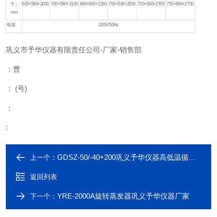
寸：
600×580×2000
700×580×2100
640×600×2280
700×630×2500
720×630×2700
750×660×2750
mm
电源
220V/50Hz
巩义市予华仪器有限责任公司
-
厂家
-
销售部
：曹
：
(
号
)
：
:
GDSZ-50/-40+200巩义予华仪器高低温循环装置
上一个：
返回列表
YRE-2000A旋转蒸发器巩义予华仪器厂家
下一个：