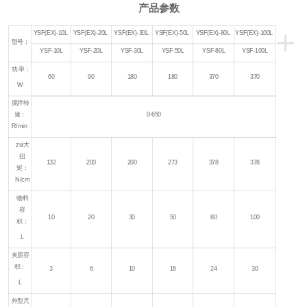
产品参数
+
YSF(EX)-10L
YSF(EX)-20L
YSF(EX)-30L
YSF(EX)-50L
YSF(EX)-80L
YSF(EX)-100L
型号：
YSF-10L
YSF-20L
YSF-30L
YSF-50L
YSF-80L
YSF-100L
功 率：
60
90
180
180
370
370
W
搅拌转
速：
0-650
R/min
zui大
扭
132
200
200
273
378
378
矩：
N/cm
物料
容
10
20
30
50
80
100
积：
L
夹层容
积：
3
6
10
16
24
30
L
外型尺