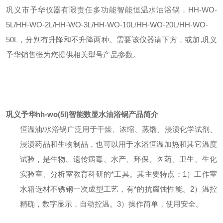
巩义市予华仪器有限责任多功能智能恒温水油浴锅，HH-WO-
5L/HH-WO-2L/HH-WO-3L/HH-WO-10L/HH-WO-20L/HH-WO-
50L，分别有升降和不升降两种。需要该仪器请下方，或加,巩义
予华销售张为您提供相关型号产品参数。
巩义予华hh-wo(5l)智能数显水油浴锅
产品简介
恒温油/水浴锅广泛用于干燥
、
浓缩
、蒸馏、浸渍化学试剂、
浸渍药品和生物制品，也可以用于水浴恒温加热和其它温度
试验，是生物、遗传病毒、水产、环保、医药、卫生、生化
实验室、分析室教育科研的*工具。其主要特点：1）工作室
水箱选材不锈钢一次成型工艺，有*的抗腐蚀性能。2）温控
精确，数字显示，自动控温。3）操作简单，使用安全。