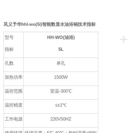
巩义予华hhl-wo(5l)智能数显水油浴锅
技术指标
+
型号
HH-WO(油浴)
指标
5L
孔数
单孔
加热功率
1500W
温控范围
室温-300℃
温控精度
≤±1℃
工作电源
220V50HZ
使用环境
环境温度：5℃-40℃；相对湿度≤80%