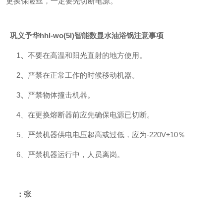
更换保险丝，一定要先切断电源。
巩义予华hhl-wo(5l)智能数显水油浴锅
注意事项
1
、
不要在高温和阳光直射的地方使用。
2
、
严禁在正常工作的时候移动机器。
3
、
严禁物体撞击机器。
4、在更换熔断器前应先确保电源已切断。
5、严禁机器供电电压超高或过低，应为-220V±10％
6、严禁机器运行中，人员离岗。
：张