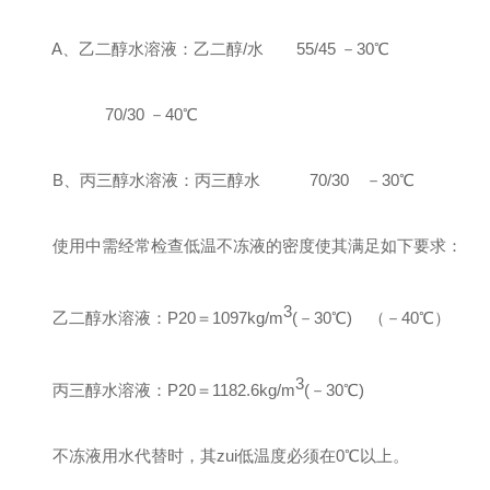
A、乙二醇水溶液：乙二醇/水 55/45 －30℃
70/30 －40℃
B、丙三醇水溶液：丙三醇水 70/30 －30℃
使用中需经常检查低温不冻液的密度使其满足如下要求：
3
乙二醇水溶液：P20＝1097kg/m
(－30℃) （－40℃）
3
丙三醇水溶液：P20＝1182.6kg/m
(－30℃)
不冻液用水代替时，其zui低温度必须在0℃以上。