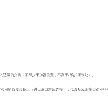
入适量的介质（不得少于加器位置，不高于槽边2厘米处）。
实验用的仪器设备上（进出液口对应连接），
低温反应浴
接口处不得