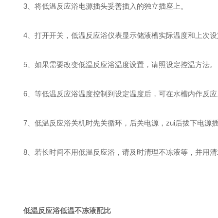
3、将
低温反应浴
电源插头妥善插入的独立插座上。
4、打开开关，
低温反应浴
仪表显示储液槽实际温度和上次设
5、如果需要改变
低温反应浴
温度设置，请照设定控温方法。
6、等
低温反应浴
温度控制到设定温度后，可在水槽内作反应
7、
低温反应浴
关机时先关循环，后关电源，zui后拔下电源
8、若长时间不用
低温反应浴
，请及时清理不冻液等，并用清
低温反应浴
低温不冻液配比